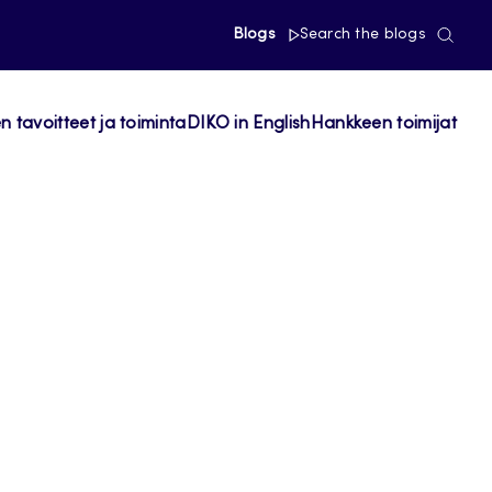
Blogs
Search the blogs
 tavoitteet ja toiminta
DIKO in English
Hankkeen toimijat