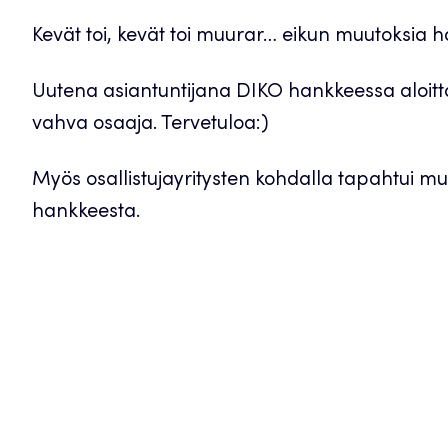
Kevät toi, kevät toi muurar… eikun muutoksia h
Uutena asiantuntijana DIKO hankkeessa aloitt
vahva osaaja. Tervetuloa:)
Myös osallistujayritysten kohdalla tapahtui muu
hankkeesta.