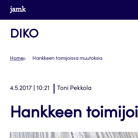
Siirry
www.jamk.fi
suoraan
sisältöön
DIKO
Home
Hankkeen toimijoissa muutoksia
4.5.2017 | 10:21
Toni Pekkola
Hankkeen toimijo