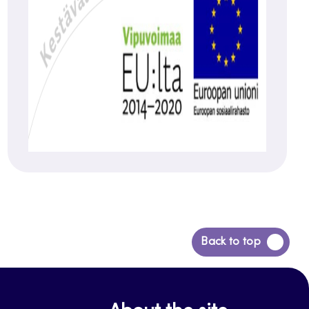
Siirry
Back to top
takaisin
sivun
alkuun