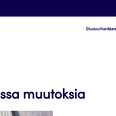
Etusivu
Hankkeen
issa muutoksia