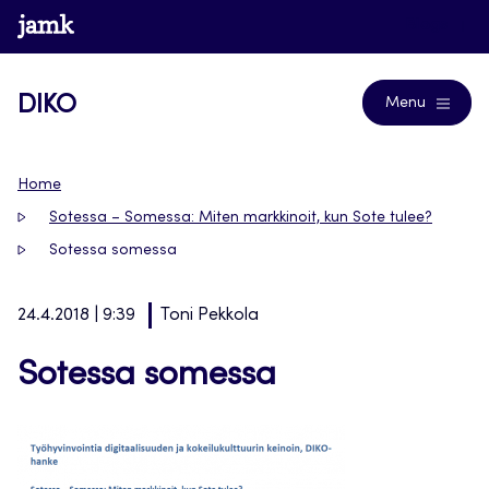
Siirry
www.jamk.fi
Blogs
suoraan
sisältöön
DIKO
Menu
Home
Sotessa – Somessa: Miten markkinoit, kun Sote tulee?
Sotessa somessa
24.4.2018 | 9:39
Toni Pekkola
Sotessa somessa