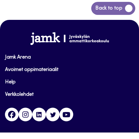
Siirry
Back to top
takaisin
sivun
alkuun
www.jamk.fi
Jamk Arena
Avoimet oppimateriaalit
Help
Verkkolehdet
Facebook
Instagram
Linkedin
Twitter
YouTube
Jamk blogs