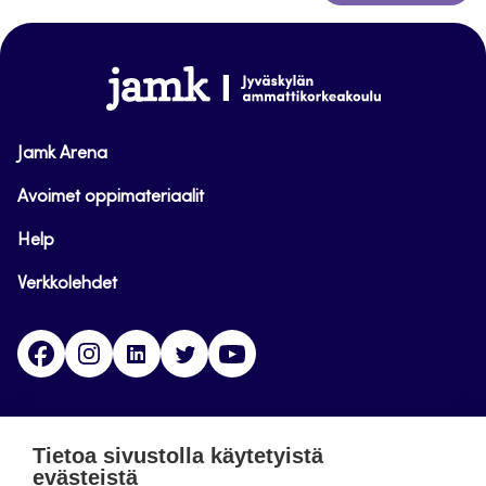
takaisin
sivun
alkuun
www.jamk.fi
Jamk Arena
Avoimet oppimateriaalit
Help
Verkkolehdet
Facebook
Instagram
Linkedin
Twitter
YouTube
Jamk blogs
Tietoa sivustolla käytetyistä
evästeistä