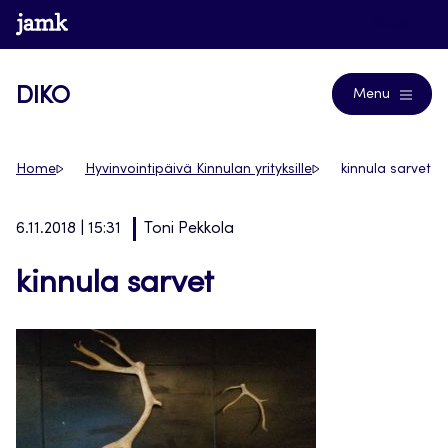
Siirry
www.jamk.fi
Blogs
suoraan
sisältöön
DIKO
Menu
Home
Hyvinvointipäivä Kinnulan yrityksille
kinnula sarvet
6.11.2018 | 15:31
Toni Pekkola
kinnula sarvet