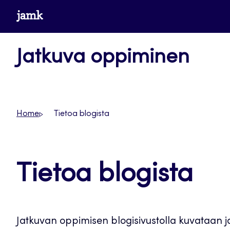
Siirry
www.jamk.fi
suoraan
sisältöön
Jatkuva oppiminen
Home
Tietoa blogista
Tietoa blogista
Jatkuvan oppimisen blogisivustolla kuvataan jat