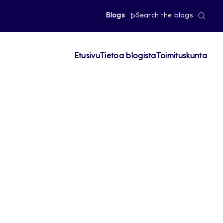
Blogs
Search the blogs
Etusivu
Tietoa blogista
Toimituskunta