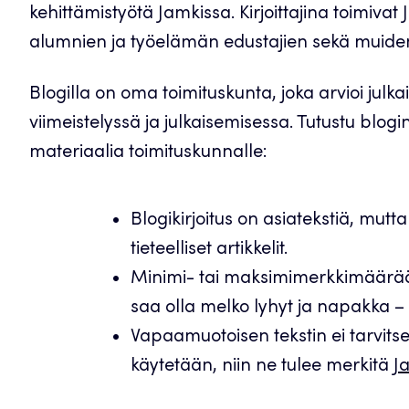
kehittämistyötä Jamkissa. Kirjoittajina toimivat
alumnien ja työelämän edustajien sekä muid
Blogilla on oma toimituskunta, joka arvioi julkai
viimeistelyssä ja julkaisemisessa. Tutustu blogin 
materiaalia toimituskunnalle:
Blogikirjoitus on asiatekstiä, mut
tieteelliset artikkelit.
Minimi- tai maksimimerkkimäärää e
saa olla melko lyhyt ja napakka –
Vapaamuotoisen tekstin ei tarvitse 
käytetään, niin ne tulee merkitä
J