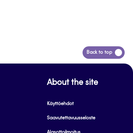
Siirry
Back to top
takaisin
sivun
alkuun
About the site
Käyttöehdot
Saavutettavuusseloste
Alasottoilmoitus