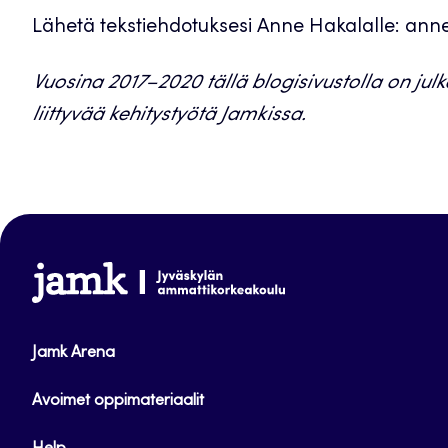
Lähetä tekstiehdotuksesi Anne Hakalalle: ann
Vuosina 2017–2020 tällä blogisivustolla on julk
liittyvää kehitystyötä Jamkissa.
www.jamk.fi
Jamk Arena
Avoimet oppimateriaalit