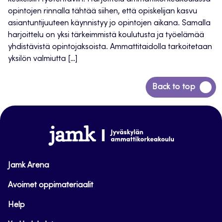
opintojen rinnalla tähtää siihen, että opiskelijan kasvu
asiantuntijuuteen käynnistyy jo opintojen aikana. Samalla
harjoittelu on yksi tärkeimmistä koulutusta ja työelämää
yhdistävistä opintojaksoista. Ammattitaidolla tarkoitetaan
yksilön valmiutta […]
Back
Back to top
to
top
www.jamk.fi
Jamk Arena
Avoimet oppimateriaalit
Help