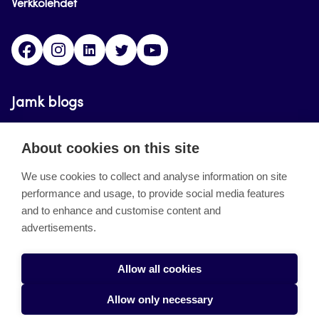
Verkkolehdet
Facebook
Instagram
Linkedin
Twitter
YouTube
Jamk blogs
Updating the blogs of the Jamk blog service has
About cookies on this site
ended on September 11, 2023.
We use cookies to collect and analyse information on site
performance and usage, to provide social media features
About the site
and to enhance and customise content and
advertisements.
Käyttöehdot
Saavutettavuusseloste
Allow all cookies
Alasottoilmoitus
Allow only necessary