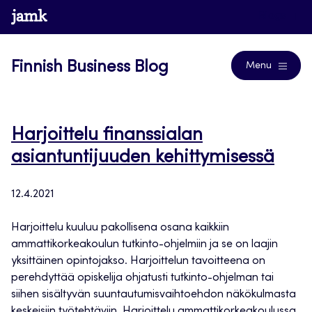
Skip
www.jamk.fi
Blogs
to
content
Finnish Business Blog
Menu
Harjoittelu finanssialan
asiantuntijuuden kehittymisessä
12.4.2021
Harjoittelu kuuluu pakollisena osana kaikkiin
ammattikorkeakoulun tutkinto-ohjelmiin ja se on laajin
yksittäinen opintojakso. Harjoittelun tavoitteena on
perehdyttää opiskelija ohjatusti tutkinto-ohjelman tai
siihen sisältyvän suuntautumisvaihtoehdon näkökulmasta
keskeisiin työtehtäviin. Harjoittelu ammattikorkeakoulussa