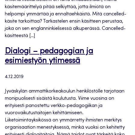
käsitemäärittelyä pitää selkiyttää, jotta ilmiötä on
helpompi ymmärtää ja ennaltaehkäistä. Mitä cancelled-
käsite tarkoittaa? Tarkastelen ensin käsitteen perustaa,
joka on sen englanninkielisessä alkuperässä. Cancelled-
käsitteestä […]
Dialogi – pedagogian ja
esimiestyön ytimessä
4.12.2019
Jyväskylän ammattikorkeakoulun henkilöstölle tarjotaan
monipuolisesti sisäistä koulutusta. Viime vuosina on
erityisesti panostettu verkko-pedagogiikan ja
vuorovaikutustaitojen kehittämiseen.
Liiketoimintayksikössä on ymmärretty ihmisten merkitys
organisaation menestyksessä, minkä vuoksi on kehitetty
erityisesti dialogitaitoja. Nämä taidot ovat tärkeitä koko