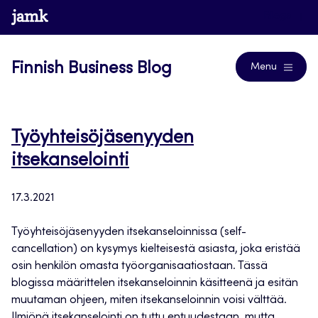
Skip
www.jamk.fi
Blogs
to
content
Finnish Business Blog
Menu
Työyhteisöjäsenyyden
itsekanselointi
17.3.2021
Työyhteisöjäsenyyden itsekanseloinnissa (self-
cancellation) on kysymys kielteisestä asiasta, joka eristää
osin henkilön omasta työorganisaatiostaan. Tässä
blogissa määrittelen itsekanseloinnin käsitteenä ja esitän
muutaman ohjeen, miten itsekanseloinnin voisi välttää.
Ilmiönä itsekanselointi on tuttu entuudestaan, mutta