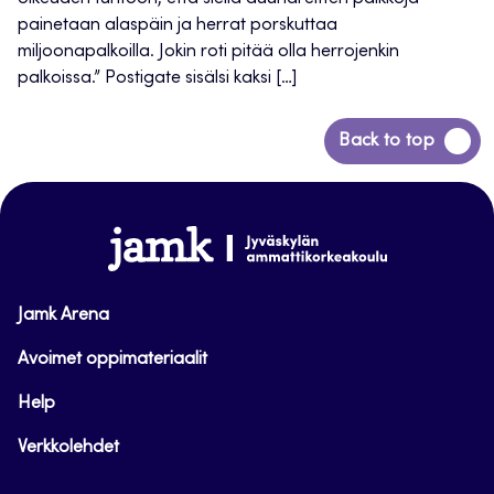
painetaan alaspäin ja herrat porskuttaa
miljoonapalkoilla. Jokin roti pitää olla herrojenkin
palkoissa.” Postigate sisälsi kaksi […]
Back
Back to top
to
top
www.jamk.fi
Jamk Arena
Avoimet oppimateriaalit
Help
Verkkolehdet