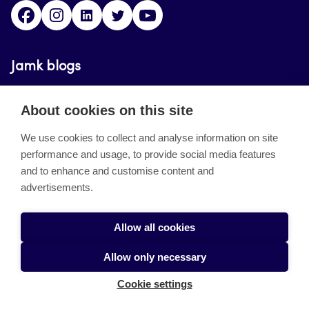
Facebook
Instagram
Linkedin
Twitter
YouTube
Jamk blogs
Updating the blogs of the Jamk blog service has
About cookies on this site
ended on September 11, 2023.
We use cookies to collect and analyse information on site
performance and usage, to provide social media features
About the site
and to enhance and customise content and
advertisements.
Käyttöehdot
Saavutettavuusseloste
Allow all cookies
Alasottoilmoitus
Allow only necessary
Tietoa evästeistä
Cookie settings