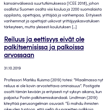
kansainvälisessä suurtutkimuksessa (ICEE 2018), johon
osallistui Suomen osalta viisi koulua ja 2200 suomalaista
oppilasta, opettajaa, yrittäjää ja vanhempaa. Erityisesti
vanhemmat ja opettajat uskovat yrittäjyyskasvatuksen
tärkeyteen, mutta yleisesti koulutuksen […]
Reiluus ja eettisyys eivät ole
palkitsemisissa ja palkoissa
arvossaan
31.10.2019
Professori Markku Kuisma (2019) totesi: ”Maailmassa nyt
reiluus ei ole kovin arvostettava ominaisuus”. Postigate
osoitti tämän kevään ja erityisesti nyt syksyn aikana, kun
paljastui Postin palkitsemisskandaali. Lindtman (2019)
kiteyttää perusongelman osuvasti: ”Ei mahdu ihmisten
oikeuden tuntoon, että siellä duunareitten palkkoja