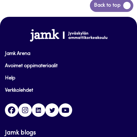
Back
Back to top
to
top
www.jamk.fi
Jamk Arena
Avoimet oppimateriaalit
Help
Verkkolehdet
Facebook
Instagram
Linkedin
Twitter
YouTube
Jamk blogs