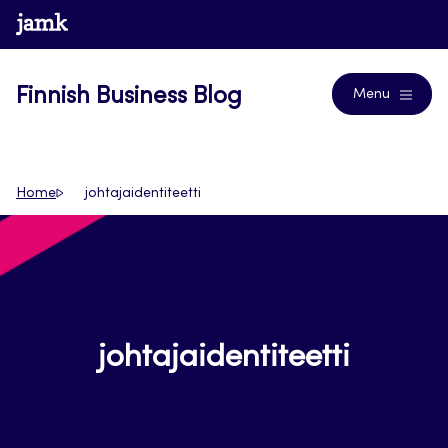
Skip
www.jamk.fi
Blogs
to
content
Finnish Business Blog
Menu
Home
johtajaidentiteetti
johtajaidentiteetti