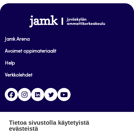
sivun
alkuun
www.jamk.fi
Jamk Arena
Avoimet oppimateriaalit
Help
Verkkolehdet
Facebook
Instagram
Linkedin
Twitter
YouTube
Jamk blogs
Tietoa sivustolla käytetyistä
evästeistä
Jamkin blogipalvelu. Blogien päivittäminen on