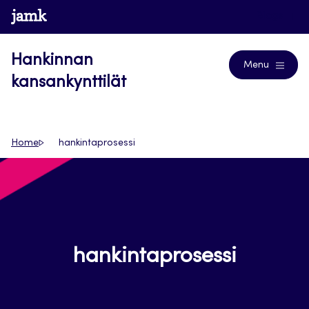
Siirry
www.jamk.fi
Blogs
suoraan
sisältöön
Hankinnan
Menu
kansankynttilät
Home
hankintaprosessi
hankintaprosessi