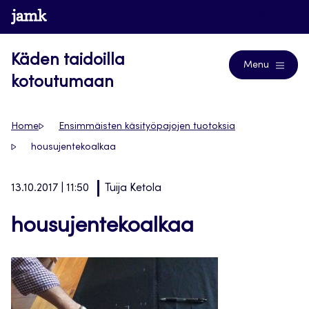
Siirry
www.jamk.fi
Blogs
suoraan
sisältöön
Käden taidoilla
Menu
kotoutumaan
Home
Ensimmäisten käsityöpajojen tuotoksia
housujentekoalkaa
13.10.2017 | 11:50
Tuija Ketola
housujentekoalkaa