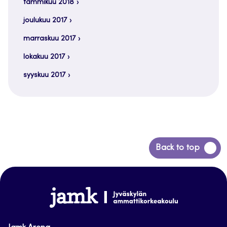
tammikuu 2018
joulukuu 2017
marraskuu 2017
lokakuu 2017
syyskuu 2017
Siirry
Back to top
takaisin
sivun
alkuun
www.jamk.fi