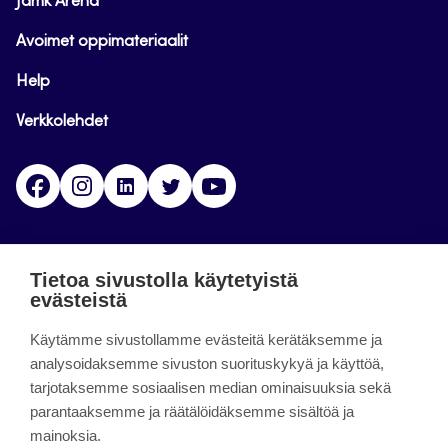
Jamk Arena
Avoimet oppimateriaalit
Help
Verkkolehdet
Facebook
Instagram
Linkedin
Twitter
YouTube
Jamk blogs
Tietoa sivustolla käytetyistä
evästeistä
Jamkin blogipalvelu. Blogien päivittäminen on
päättynyt 11.9.2023.
Käytämme sivustollamme evästeitä kerätäksemme ja
analysoidaksemme sivuston suorituskykyä ja käyttöä,
tarjotaksemme sosiaalisen median ominaisuuksia sekä
About the site
parantaaksemme ja räätälöidäksemme sisältöä ja
mainoksia.
Käyttöehdot