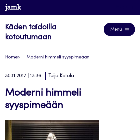
Siirry
www.jamk.fi
Blogs
suoraan
sisältöön
Käden taidoilla
Menu
kotoutumaan
Home
Moderni himmeli syyspimeään
30.11.2017 | 13:36
Tuija Ketola
Moderni himmeli
syyspimeään