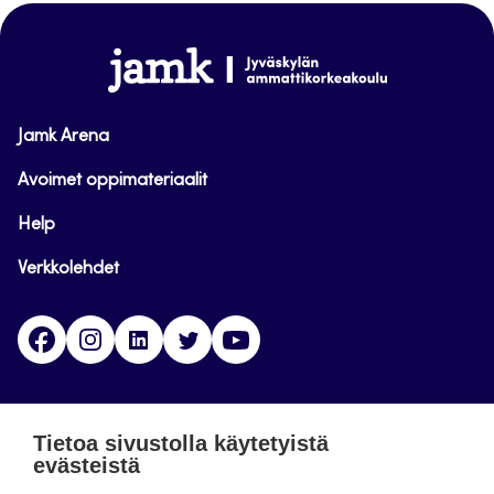
sivun
alkuun
www.jamk.fi
Jamk Arena
Avoimet oppimateriaalit
Help
Verkkolehdet
Facebook
Instagram
Linkedin
Twitter
YouTube
Jamk blogs
Tietoa sivustolla käytetyistä
evästeistä
Jamkin blogipalvelu. Blogien päivittäminen on