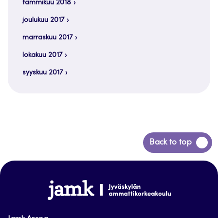
tammikuu 2018
joulukuu 2017
marraskuu 2017
lokakuu 2017
syyskuu 2017
Siirry
Back to top
takaisin
sivun
alkuun
www.jamk.fi