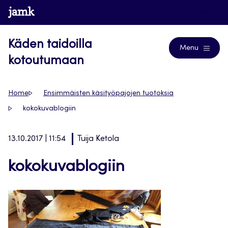
Siirry
www.jamk.fi
Blogs
suoraan
sisältöön
Käden taidoilla
Menu
kotoutumaan
Home
Ensimmäisten käsityöpajojen tuotoksia
kokokuvablogiin
13.10.2017 | 11:54
Tuija Ketola
kokokuvablogiin