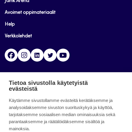
Jamk Arena
Avoimet oppimateriaalit
Help
Verkkolehdet
Facebook
Instagram
Linkedin
Twitter
YouTube
Jamk blogs
Tietoa sivustolla käytetyistä
evästeistä
Jamkin blogipalvelu. Blogien päivittäminen on
päättynyt 11.9.2023.
Käytämme sivustollamme evästeitä kerätäksemme ja
analysoidaksemme sivuston suorituskykyä ja käyttöä,
tarjotaksemme sosiaalisen median ominaisuuksia sekä
About the site
parantaaksemme ja räätälöidäksemme sisältöä ja
mainoksia.
Käyttöehdot