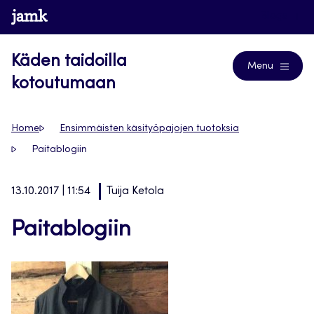
Siirry
www.jamk.fi
Blogs
suoraan
sisältöön
Käden taidoilla
Menu
kotoutumaan
Home
Ensimmäisten käsityöpajojen tuotoksia
Paitablogiin
13.10.2017 | 11:54
Tuija Ketola
Paitablogiin