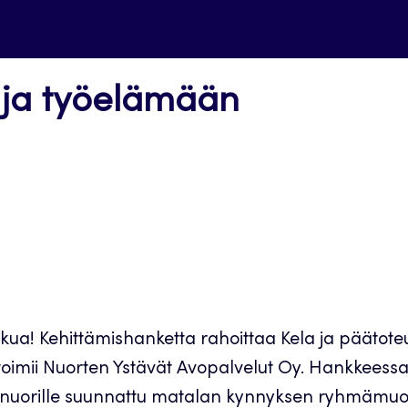
 ja työelämään
! Kehittämishanketta rahoittaa Kela ja päätoteut
imii Nuorten Ystävät Avopalvelut Oy. Hankkeessa 
le nuorille suunnattu matalan kynnyksen ryhmämu