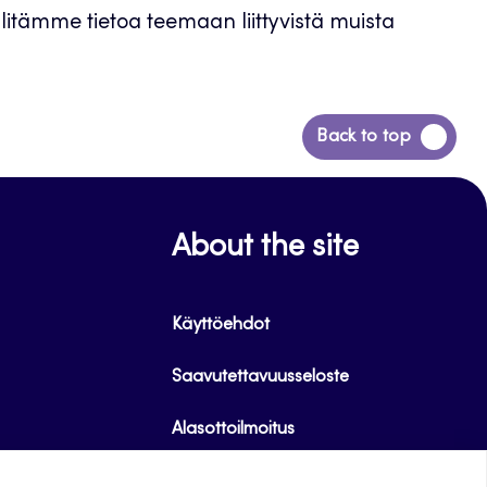
itämme tietoa teemaan liittyvistä muista
Siirry
Back to top
takaisin
sivun
alkuun
About the site
Käyttöehdot
Saavutettavuusseloste
Alasottoilmoitus
Tietoa evästeistä