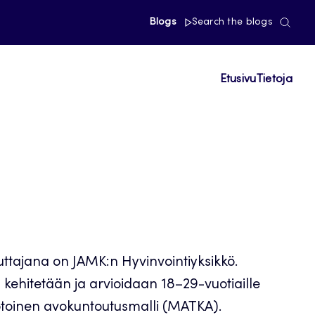
Blogs
Search the blogs
Etusivu
Tietoja
tajana on JAMK:n Hyvinvointiyksikkö.
kehitetään ja arvioidaan 18–29-vuotiaille
otoinen avokuntoutusmalli (MATKA).