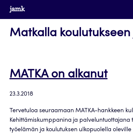
Siirry
www.jamk.fi
suoraan
sisältöön
Matkalla koulutukseen
MATKA on alkanut
23.3.2018
Tervetuloa seuraamaan MATKA-hankkeen kulkua
Kehittämiskumppanina ja palveluntuottajana to
työelämän ja koulutuksen ulkopuolella olevil