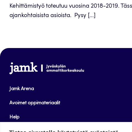
Kehittämistyö toteutuu vuosina 2018-2019. Täs
ajankohtaisista asioista. Pysy […]
www.jamk.fi
Jamk Arena
Avoimet oppimateriaalit
Help
Verkkolehdet