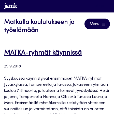
Siirry
www.jamk.fi
Blogs
suoraan
sisältöön
Matkalla koulutukseen ja
Menu
työelämään
MATKA-ryhmät käynnissä
25.9.2018
Syyskuussa käynnistyivät ensimmäiset MATKA-ryhmät
Jyväskylässä, Tampereella ja Turussa. Jokaiseen ryhmään
kuuluu 7-8 nuorta, ja luotseina toimivat Jyväskylässä Heidi
ja Jenni, Tampereella Hanna ja Olli sekä Turussa Laura ja
Mari. Ensimmäisillä ryhmäkerroilla keskitytään yhteiseen
suunnitteluun ja varmistetaan, että toiminta on nuorten