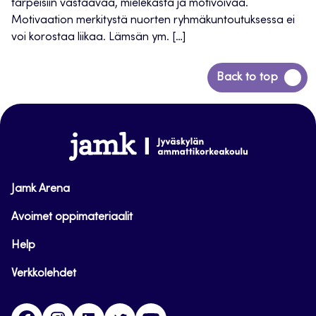
tarpeisiin vastaavaa, mielekästä ja motivoivaa.
Motivaation merkitystä nuorten ryhmäkuntoutuksessa ei
voi korostaa liikaa. Lämsän ym. […]
Siirry
Back to top
takaisin
sivun
alkuun
www.jamk.fi
Jamk Arena
Avoimet oppimateriaalit
Help
Verkkolehdet
Facebook
Instagram
Linkedin
Twitter
YouTube