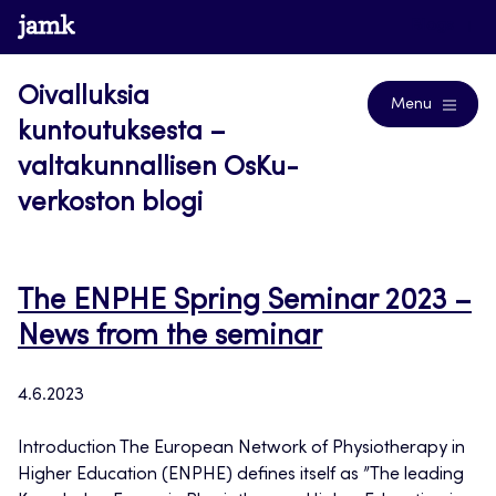
Siirry
www.jamk.fi
Blogs
suoraan
sisältöön
Oivalluksia
Menu
kuntoutuksesta –
valtakunnallisen OsKu-
verkoston blogi
The ENPHE Spring Seminar 2023 –
News from the seminar
4.6.2023
Introduction The European Network of Physiotherapy in
Higher Education (ENPHE) defines itself as ”The leading