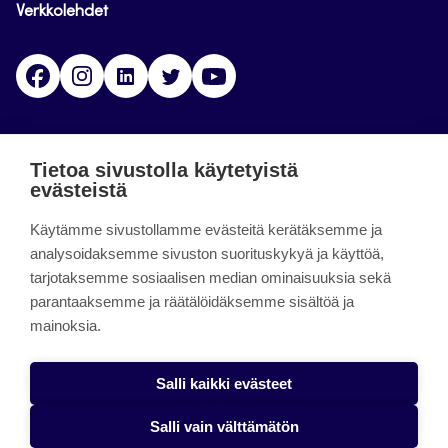
Verkkolehdet
Facebook
Instagram
Linkedin
Twitter
YouTube
Jamk blogs
Tietoa sivustolla käytetyistä
evästeistä
Jamkin blogipalvelu. Blogien päivittäminen on
Käytämme sivustollamme evästeitä kerätäksemme ja
päättynyt 11.9.2023.
analysoidaksemme sivuston suorituskykyä ja käyttöä,
tarjotaksemme sosiaalisen median ominaisuuksia sekä
About the site
parantaaksemme ja räätälöidäksemme sisältöä ja
mainoksia.
Käyttöehdot
Saavutettavuusseloste
Salli kaikki evästeet
Alasottoilmoitus
Salli vain välttämätön