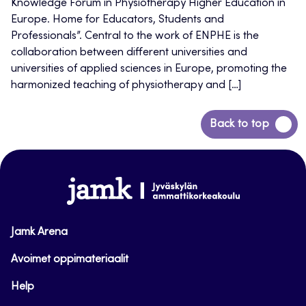
Knowledge Forum in Physiotherapy Higher Education in
Europe. Home for Educators, Students and
Professionals”. Central to the work of ENPHE is the
collaboration between different universities and
universities of applied sciences in Europe, promoting the
harmonized teaching of physiotherapy and […]
Siirry
Back to top
takaisin
sivun
alkuun
www.jamk.fi
Jamk Arena
Avoimet oppimateriaalit
Help