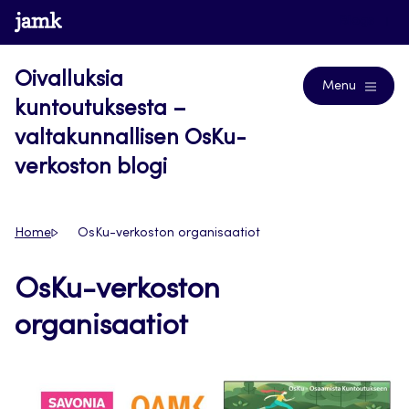
Siirry
www.jamk.fi
Blogs
suoraan
sisältöön
Oivalluksia
Menu
kuntoutuksesta –
valtakunnallisen OsKu-
verkoston blogi
Home
OsKu-verkoston organisaatiot
OsKu-verkoston
organisaatiot