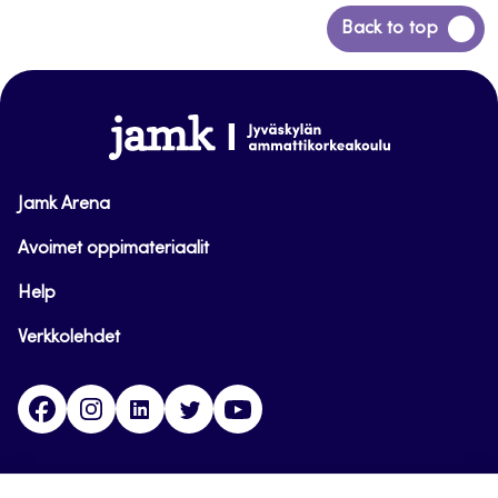
Siirry
Back to top
takaisin
sivun
alkuun
www.jamk.fi
Jamk Arena
Avoimet oppimateriaalit
Help
Verkkolehdet
Facebook
Instagram
Linkedin
Twitter
YouTube
Jamk blogs