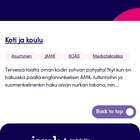
Koti ja koulu
Asuminen
JAMK
KOAS
Mediatekniikka
Terveisiä täältä oman kodin sohvan pohjalta! Nyt kun on
hakuaika päällä englanninkielisiin AMK-tutkintoihin ja
suomenkielinenkin haku aivan nurkan takana, niin...
Siirry
Back to top
takaisin
sivun
alkuun
www.jamk.fi