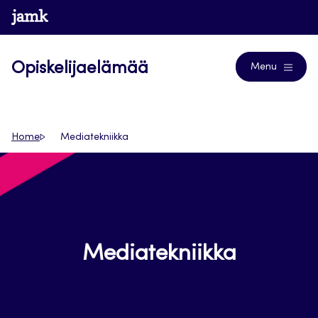
Siirry
www.jamk.fi
Blogs
suoraan
sisältöön
Opiskelijaelämää
Menu
Home
Mediatekniikka
Mediatekniikka