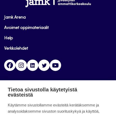
Jamk Arena
Avoimet oppimateriaalit
Help
Verkkolehdet
Facebook
Instagram
Linkedin
Twitter
YouTube
Jamk blogs
Tietoa sivustolla käytetyistä
evästeistä
Jamkin blogipalvelu. Blogien päivittäminen on
Käytämme sivustollamme evästeitä kerätäksemme ja
päättynyt 11.9.2023.
analysoidaksemme sivuston suorituskykyä ja käyttöä,