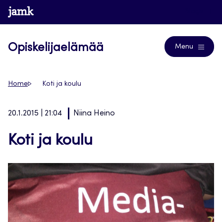
Siirry
www.jamk.fi
Blogs
suoraan
sisältöön
Opiskelijaelämää
Menu
Home
Koti ja koulu
20.1.2015 | 21:04
Niina Heino
Koti ja koulu