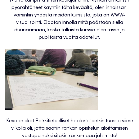
Mutta kämpistä sitten koulujuttuihin! Nyt kun on kurssit
pyörähtäneet käyntiin tältä keväältä, olen innoissani
varsinkin yhdestä meidän kurssista, joka on WWW-
visualisointi. Odotan innolla mitä päästään siellä
duunaamaan, koska tälläistä kurssia olen tässä jo
puolitoista vuotta odotellut.
Kevään ekat Poikkitieteelliset haalaribileetkin tuossa viime
viikolla oli, jotta saatiin rankan opiskelun aloittamisen
vastapainoksi sitäkin rankempaa juhlimista!