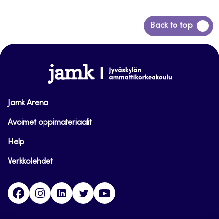
Siirry
Back to top
takaisin
sivun
alkuun
www.jamk.fi
Jamk Arena
Avoimet oppimateriaalit
Help
Verkkolehdet
Facebook
Instagram
Linkedin
Twitter
YouTube