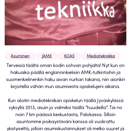
Asuminen
JAMK
KOAS
Mediatekniikka
Terveisiä täältä oman kodin sohvan pohjalta! Nyt kun on
hakuaika päällä englanninkielisiin AMK-tutkintoihin ja
suomenkielinenkin haku aivan nurkan takana, niin aionkin
kirjoitella vähän mun asumisesta opiskelujeni aikana.
Kun aloitin mediatekniikan opiskelun täällä Jyväskylässä
syksyllä 2013, asuin jo valmiiksi täällä ”huudeilla”. Tai no
noin 7 km päässä keskustasta, Palokassa. Silloin
asuntomme poikaystäväni kanssa oli vuokrattu
yksityiseltä, jolloin asumiskustannukset oli melko suuret ja