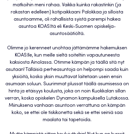
matkoihin meni rahaa. Vaikka kuinka rakastinkin (ja
rakastan edelleen) kotipaikkaani Palokkaa ja silloista
asuntoamme, oli rahallisista syistä parempi hakea
asuntoa KOAS:ltä eli Keski-Suomen opiskelija-
asuntosäätiöltä.
Olimme jo kerenneet unohtaa jättämämme hakemuksen
KOAS:lle, kun meille sieltä soiteltiin vapautuneesta
kaksiosta Ainolassa. Otimme kämpän ja täällä sitä nyt
asutaan! Tälläisiä perheasuntoja on helpompi saada kuin
yksiöitä, koska yksin muuttavat laitetaan usein ensin
asumaan soluun. Suurimmat plussat täällä asumisessa on
hinta ja etäisyys koulusta, joka on noin Kuokkalan sillan
verran, koska opiskelen Dynamon kampuksella Lutakossa.
Miinuksena vanhaan asuntoon verrattuna on kämpän
koko, se ettei ole tiskikonetta sekä se ettei seiniä saa
maalata tai tapetoida.