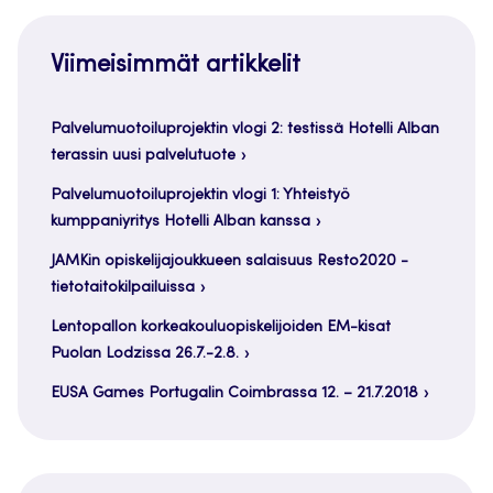
Viimeisimmät artikkelit
Palvelumuotoiluprojektin vlogi 2: testissä Hotelli Alban
terassin uusi palvelutuote
Palvelumuotoiluprojektin vlogi 1: Yhteistyö
kumppaniyritys Hotelli Alban kanssa
JAMKin opiskelijajoukkueen salaisuus Resto2020 -
tietotaitokilpailuissa
Lentopallon korkeakouluopiskelijoiden EM-kisat
Puolan Lodzissa 26.7.-2.8.
EUSA Games Portugalin Coimbrassa 12. – 21.7.2018