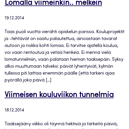
Lomalla viimeinkin.. melkein
19.12.2014
Taas puoli vuotta vierähti opiskelun parissa. Kouluprojektit
ja -tehtävät on saatu palautettua, ainoastaan tavarat
autoon ja nokka kohti lomaa. Ei tarvitse ajatella koulua,
voi vaan rentoutua ja vetää henkeä. Ei mennä vielä
lomatunnelmiin, vaan palataan hieman taaksepäin. Syksy
alkoi muuttumaan talveksi: päivät lyhentyivät, kylmän
tullessa piti laittaa enemmän päälle (että tarkeni ajaa
pyörällä joka päivä […]
Viimeisen kouluviikon tunnelmia
18.12.2014
Taaksejääny viikko oli täynnä hektisiä ja tärkeitä päiviä,