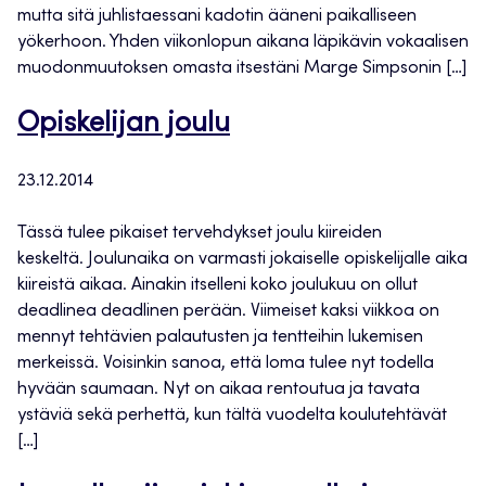
mutta sitä juhlistaessani kadotin ääneni paikalliseen
yökerhoon. Yhden viikonlopun aikana läpikävin vokaalisen
muodonmuutoksen omasta itsestäni Marge Simpsonin […]
Opiskelijan joulu
23.12.2014
Tässä tulee pikaiset tervehdykset joulu kiireiden
keskeltä. Joulunaika on varmasti jokaiselle opiskelijalle aika
kiireistä aikaa. Ainakin itselleni koko joulukuu on ollut
deadlinea deadlinen perään. Viimeiset kaksi viikkoa on
mennyt tehtävien palautusten ja tentteihin lukemisen
merkeissä. Voisinkin sanoa, että loma tulee nyt todella
hyvään saumaan. Nyt on aikaa rentoutua ja tavata
ystäviä sekä perhettä, kun tältä vuodelta koulutehtävät
[…]