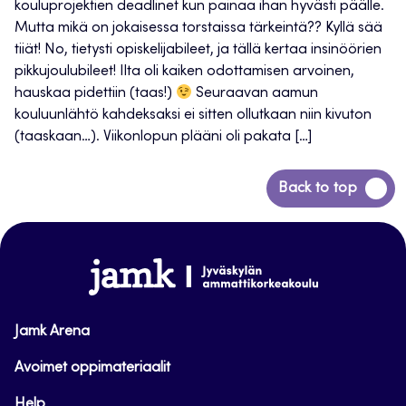
kouluprojektien deadlinet kun painaa ihan hyvästi päälle.
Mutta mikä on jokaisessa torstaissa tärkeintä?? Kyllä sää
tiiät! No, tietysti opiskelijabileet, ja tällä kertaa insinöörien
pikkujoulubileet! Ilta oli kaiken odottamisen arvoinen,
hauskaa pidettiin (taas!)
Seuraavan aamun
kouluunlähtö kahdeksaksi ei sitten ollutkaan niin kivuton
(taaskaan…). Viikonlopun plääni oli pakata […]
Siirry
Back to top
takaisin
sivun
alkuun
www.jamk.fi
Jamk Arena
Avoimet oppimateriaalit
Help