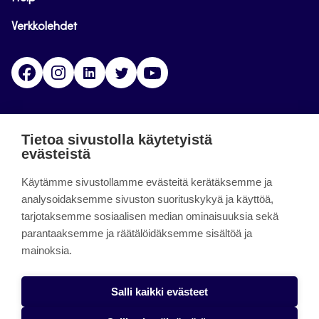
Verkkolehdet
Facebook
Instagram
Linkedin
Twitter
YouTube
Jamk blogs
Tietoa sivustolla käytetyistä
evästeistä
Jamkin blogipalvelu. Blogien päivittäminen on
Käytämme sivustollamme evästeitä kerätäksemme ja
päättynyt 11.9.2023.
analysoidaksemme sivuston suorituskykyä ja käyttöä,
tarjotaksemme sosiaalisen median ominaisuuksia sekä
About the site
parantaaksemme ja räätälöidäksemme sisältöä ja
mainoksia.
Käyttöehdot
Saavutettavuusseloste
Salli kaikki evästeet
Alasottoilmoitus