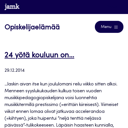
Siirry
www.jamk.fi
Blogs
suoraan
sisältöön
Opiskelijaelämää
Menu
24 yötä kouluun on…
29.12.2014
…laskin aivan itse kun joululomani reilu viikko sitten alkoi.
Menneen syyslukukauden kulkua toisen vuoden
musiikkipedagogiopiskelijana voisi luonnehtia
musiikkitermillä prestissimo (=erittäin kiireisesti). Viimeiset
viikot ennen lomaa olivat jatkuvaa accelerandoa
(=kiihtyen), joka huipentui ”neljä tenttiä neljässä
päivässä”-tulikokeeseen. Läpäisin haasteen kunnialla,