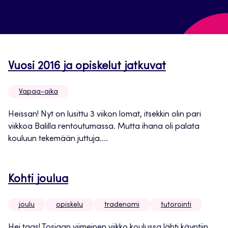
Vuosi 2016 ja opiskelut jatkuvat
Vapaa-aika
Heissan! Nyt on lusittu 3 viikon lomat, itsekkin olin pari
viikkoa Balilla rentoutumassa. Mutta ihana oli palata
kouluun tekemään juttuja....
Kohti joulua
joulu
opiskelu
tradenomi
tutorointi
Hei taas! Tosiaan viimeinen viikko koulussa lähti käyntiin.