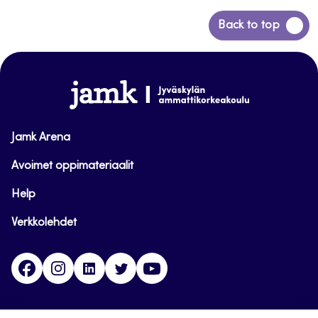
Siirry
Back to top
takaisin
sivun
alkuun
www.jamk.fi
Jamk Arena
Avoimet oppimateriaalit
Help
Verkkolehdet
Facebook
Instagram
Linkedin
Twitter
YouTube