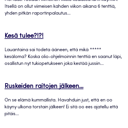
Itsellä on ollut viimeisen kahden viikon aikana 6 tenttiä,
yhden pitkän raportinpalautus...
Kesä tulee?!?!
Lauantaina sai todeta ääneen, että mikä *****
kesäloma? Koska olio-ohjelmoinnin tenttiä en saanut läpi,
osallistun nyt tukiopetukseen joka kestää jussiin...
Ruskeiden raitojen jälkeen…
On se elämä kummallista. Havahduin just, että en oo
käyny ulkona torstain jälkeen! Ei sitä oo ees ajatellu että
pitäis...