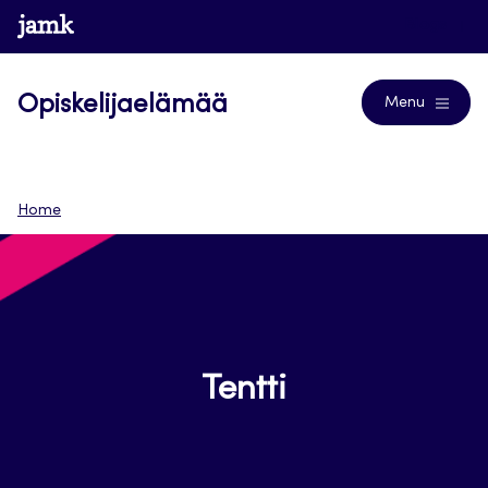
Siirry
www.jamk.fi
Blogs
suoraan
sisältöön
Opiskelijaelämää
Menu
Home
Tentti