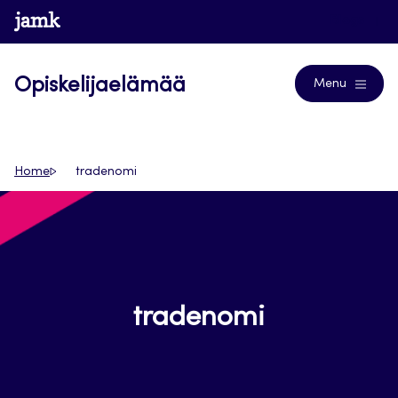
Siirry
www.jamk.fi
Blogs
suoraan
sisältöön
Opiskelijaelämää
Menu
Home
tradenomi
tradenomi