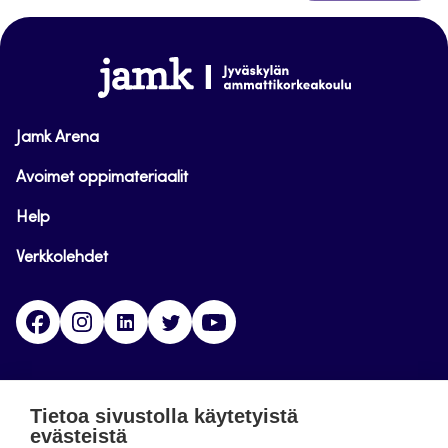
takaisin
sivun
alkuun
www.jamk.fi
Jamk Arena
Avoimet oppimateriaalit
Help
Verkkolehdet
Facebook
Instagram
Linkedin
Twitter
YouTube
Jamk blogs
Tietoa sivustolla käytetyistä
evästeistä