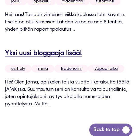
joulu
opiskelu
tradenomi
tutorointi
Hei taas! Tosiaan viimeinen viikko koulussa lähti käyntiin.
Itsellä on ollut viimeisen kahden viikon aikana 6 tenttiä,
yhden pitkän raportinpalautus...
Yksi uusi bloggaaja lisää!
esittely
minä
tradenomi
Vapaa-aika
Hei! Olen Jarna, opiskelen toista vuotta liiketaloutta täällä
JAMKissa. Suuntautumiseni on konsultoiva taloushallinto,
joten opintojaksoni täyttyy aikalailla numeroiden
pyörittelystä. Mutta...
Siirry
Back to top