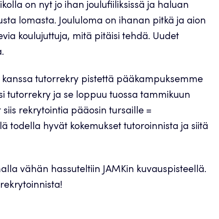
kolla on nyt jo ihan joulufiiliksissä ja haluan
sta lomasta. Joululoma on ihanan pitkä ja aion
evia koulujuttuja, mitä pitäisi tehdä. Uudet
.
en kanssa tutorrekry pistettä pääkampuksemme
si tutorrekry ja se loppuu tuossa tammikuun
iis rekrytointia pääosin tursaille =
lä todella hyvät kokemukset tutoroinnista ja siitä
malla vähän hassuteltiin JAMKin kuvauspisteellä.
rekrytoinnista!