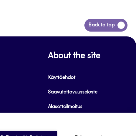
Siirry
Back to top
takaisin
sivun
alkuun
About the site
Käyttöehdot
Saavutettavuusseloste
Alasottoilmoitus
Tietoa evästeistä