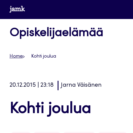
Siirry
www.jamk.fi
suoraan
sisältöön
Opiskelijaelämää
Home
Kohti joulua
20.12.2015 | 23:18
Jarna Väisänen
Kohti joulua