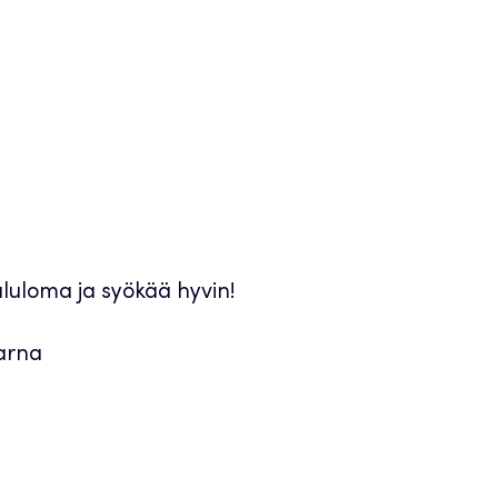
luloma ja syökää hyvin!
Jarna