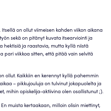
. Itsellä on ollut viimeisen kahden viikon aikana
yön sekä on pitänyt kuvata itsearviointi ja
a hektisiä ja raastavia, mutta kyllä niistä
 pari viikkoa sitten, että pitää vain selvitä
tä on ollut. Kaikkiin en kerennyt kyllä pahemmin
aikaa – pikkujouluja on tulvinut jokapuolelta ja
t, mihin opiskelija-aktiivina olen osallistunut ;).
n muista kertaakaan, milloin olisin miettinyt,