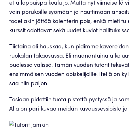
että loppuispa koulu jo. Mutta nyt viimeisellä vii
vain porukoille syömään ja nauttimaan ansaitu
todellakin jättää kalenterin pois, enkä mieti tul
kurssit odottavat sekä uudet kuviot hallituksissa
Tiistaina oli hauskaa, kun pidimme kavereid
ruokalan takaosassa. Eli maanantaina alko uu
puolessa välissä. Tämän vuoden tutorit tekevät s
ensimmäisen vuoden opiskelijoille. Itellä on kyl
saa niin paljon.
Tosiaan pidettiin tuota pistettä pystyssä ja sa
Alla on pari kuvaa meidän kuvaussessioista ja 