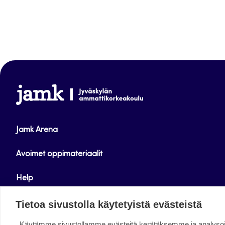
www.jamk.fi
Jamk Arena
Avoimet oppimateriaalit
Help
Verkkolehdet
Tietoa sivustolla käytetyistä evästeistä
Käytämme sivustollamme evästeitä kerätäksemme ja analys