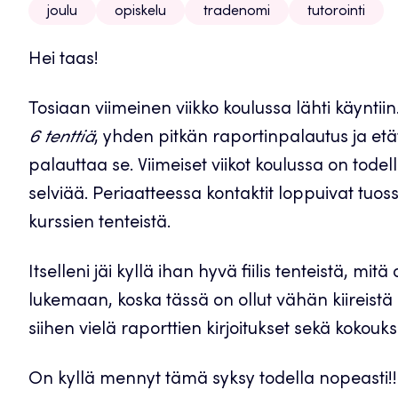
joulu
opiskelu
tradenomi
tutorointi
Hei taas!
Tosiaan viimeinen viikko koulussa lähti käyntiin
6 tenttiä
, yhden pitkän raportinpalautus ja etät
palauttaa se. Viimeiset viikot koulussa on todell
selviää. Periaatteessa kontaktit loppuivat tuossa
kurssien tenteistä.
Itselleni jäi kyllä ihan hyvä fiilis tenteistä, mi
lukemaan, koska tässä on ollut vähän kiireistä 
siihen vielä raporttien kirjoitukset sekä kokoukse
On kyllä mennyt tämä syksy todella nopeasti!! E