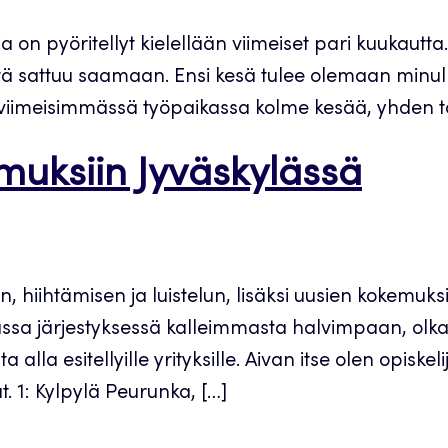
 on pyöritellyt kielellään viimeiset pari kuukautta.
itä sattuu saamaan. Ensi kesä tulee olemaan minulle
sä, viimeisimmässä työpaikassa kolme kesää, yhden
emuksiin Jyväskylässä
en, hiihtämisen ja luistelun, lisäksi uusien kokemuks
vassa järjestyksessä kalleimmasta halvimpaan, olkaa
la esitellyille yrityksille. Aivan itse olen opiskeli
. 1: Kylpylä Peurunka, […]