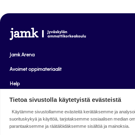
www.jamk.fi
Jamk Arena
Avoimet oppimateriaalit
Help
Verkkolehdet
Tietoa sivustolla käytetyistä evästeistä
Käytämme sivustollamme evästeitä kerätäksemme ja analys
Facebook
Instagram
Linkedin
Twitter
YouTube
suorituskykyä ja käyttöä, tarjotaksemme sosiaalisen median o
parantaaksemme ja räätälöidäksemme sisältöä ja mainoksia.