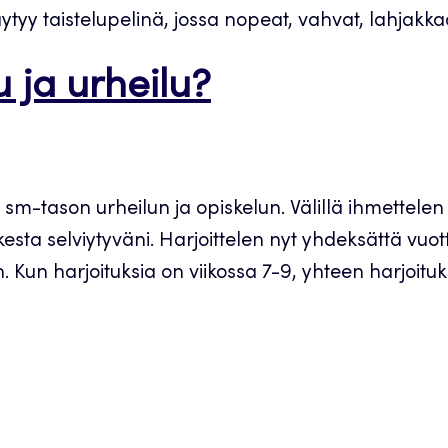
ytyy taistelupelinä, jossa nopeat, vahvat, lahjakka
 ja urheilu?
m-tason urheilun ja opiskelun. Välillä ihmettelen s
ikesta selviytyväni. Harjoittelen nyt yhdeksättä vu
n. Kun harjoituksia on viikossa 7-9, yhteen harjoit