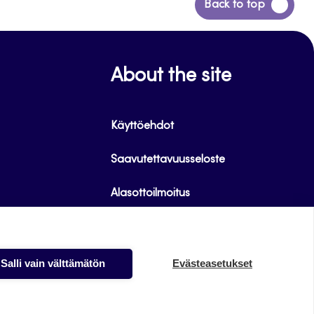
Siirry
Back to top
takaisin
sivun
alkuun
About the site
Käyttöehdot
Saavutettavuusseloste
Alasottoilmoitus
Tietoa evästeistä
Salli vain välttämätön
Evästeasetukset