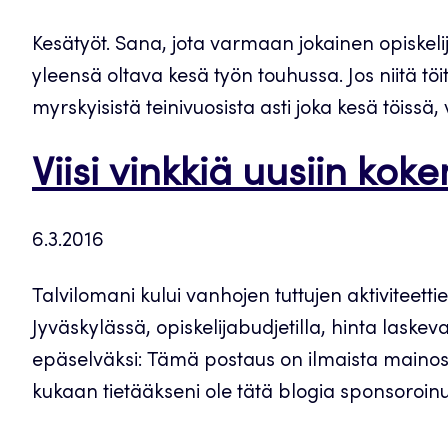
Kesätyöt. Sana, jota varmaan jokainen opiskelija
yleensä oltava kesä työn touhussa. Jos niitä tö
myrskyisistä teinivuosista asti joka kesä töis
Viisi vinkkiä uusiin kok
6.3.2016
Talvilomani kului vanhojen tuttujen aktiviteetti
Jyväskylässä, opiskelijabudjetilla, hinta laske
epäselväksi: Tämä postaus on ilmaista mainosta al
kukaan tietääkseni ole tätä blogia sponsoroinut