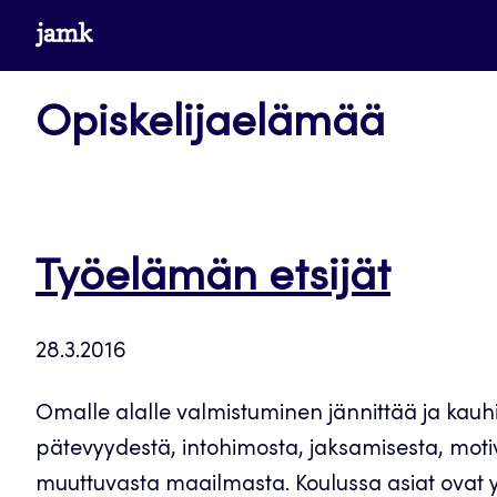
Siirry
www.jamk.fi
suoraan
sisältöön
Opiskelijaelämää
Työelämän etsijät
28.3.2016
Omalle alalle valmistuminen jännittää ja kauhis
pätevyydestä, intohimosta, jaksamisesta, motiv
muuttuvasta maailmasta. Koulussa asiat ovat yks