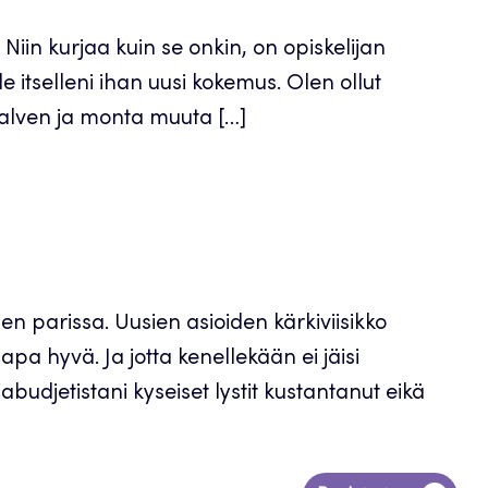
 Niin kurjaa kuin se onkin, on opiskelijan
 itselleni ihan uusi kokemus. Olen ollut
 talven ja monta muuta […]
ien parissa. Uusien asioiden kärkiviisikko
pa hyvä. Ja jotta kenellekään ei jäisi
jabudjetistani kyseiset lystit kustantanut eikä