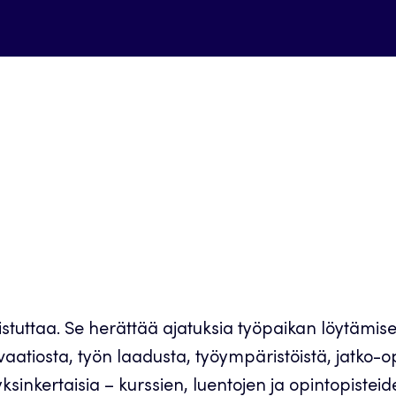
tuttaa. Se herättää ajatuksia työpaikan löytämises
aatiosta, työn laadusta, työympäristöistä, jatko-o
inkertaisia – kurssien, luentojen ja opintopisteide