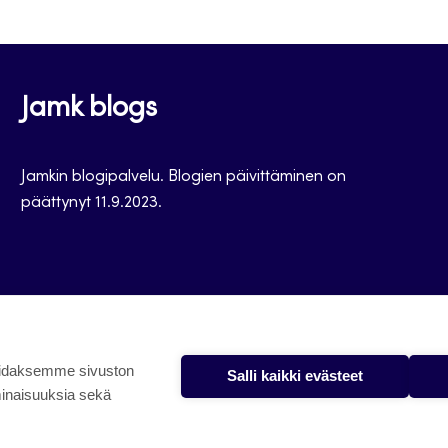
Jamk blogs
Jamkin blogipalvelu. Blogien päivittäminen on
päättynyt 11.9.2023.
oidaksemme sivuston
Salli kaikki evästeet
minaisuuksia sekä