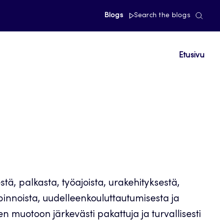
Blogs
Search the blogs
Etusivu
tä, palkasta, työajoista, urakehityksestä,
pinnoista, uudelleenkouluttautumisesta ja
n muotoon järkevästi pakattuja ja turvallisesti