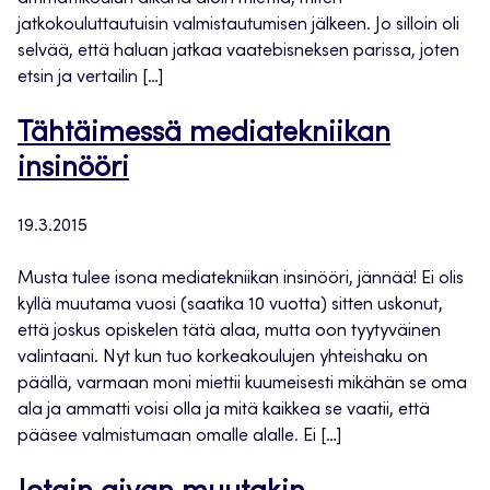
jatkokouluttautuisin valmistautumisen jälkeen. Jo silloin oli
selvää, että haluan jatkaa vaatebisneksen parissa, joten
etsin ja vertailin […]
Tähtäimessä mediatekniikan
insinööri
19.3.2015
Musta tulee isona mediatekniikan insinööri, jännää! Ei olis
kyllä muutama vuosi (saatika 10 vuotta) sitten uskonut,
että joskus opiskelen tätä alaa, mutta oon tyytyväinen
valintaani. Nyt kun tuo korkeakoulujen yhteishaku on
päällä, varmaan moni miettii kuumeisesti mikähän se oma
ala ja ammatti voisi olla ja mitä kaikkea se vaatii, että
pääsee valmistumaan omalle alalle. Ei […]