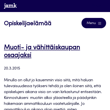
Siirry
www.jamk.fi
Blogs
suoraan
sisältöön
Opiskelijaelämää
Menu
Muoti- ja vähittäiskaupan
osaajaksi
20.3.2015
Minulla on ollut jo kauemmin visio siitä, mitä haluan
tulevaisuudessa työkseni tehdä ja olen iloinen siitä, että
opiskelujeni aikana visio on vain kirkastunut entisestään.
Kiinnostukseni muotiin alkoi yläasteella ja päädyinkin
hakemaan ammattikouluun vaatetuslinjalle. Jo
ammattikoulun aikana aloin miettiä, miten