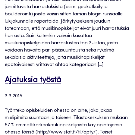
jännittävistä harrastuksista (esim. geokätköily ja
boulderointi) joista voisin sitten tämän blogin runsaalle
lukijakunnalle raportoida. Järkytyksekseni jouduin
toteamaan, että musiikinopiskelijat eivät juuri harrastuksia
harrasta. Sain kuitenkin vaivoin kasattua
musiikinopiskelijoiden harrastusten top 3-listan, josta
voidaan havaita pari pääsuuntausta sekä rykelmä
sekalaisia aktiviteetteja, joita musiikinopiskelijat
epätoivoisesti yrittävät ahtaa kategoriaan […]
Ajatuksia työstä
3.3.2015
Työnteko opiskeluiden ohessa on aihe, joka jakaa
mielipiteitä suuntaan ja toiseen. Tilastokeskuksen mukaan
57 % ammattikorkeakouluopiskelijoista käy opintojensa
ohessa töissä (http://www.stat.fi/til/opty/). Toiset