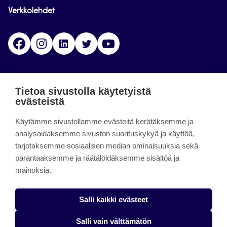
Verkkolehdet
Facebook
Instagram
Linkedin
Twitter
YouTube
Jamk blogs
Tietoa sivustolla käytetyistä
evästeistä
Jamkin blogipalvelu. Blogien päivittäminen on
Käytämme sivustollamme evästeitä kerätäksemme ja
päättynyt 11.9.2023.
analysoidaksemme sivuston suorituskykyä ja käyttöä,
tarjotaksemme sosiaalisen median ominaisuuksia sekä
About the site
parantaaksemme ja räätälöidäksemme sisältöä ja
mainoksia.
Käyttöehdot
Saavutettavuusseloste
Salli kaikki evästeet
Alasottoilmoitus
Salli vain välttämätön