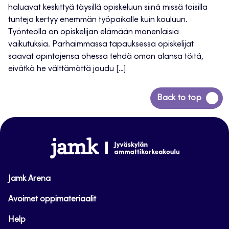
haluavat keskittyä täysillä opiskeluun siinä missä toisilla
tunteja kertyy enemmän työpaikalle kuin kouluun.
Työnteolla on opiskelijan elämään monenlaisia
vaikutuksia. Parhaimmassa tapauksessa opiskelijat
saavat opintojensa ohessa tehdä oman alansa töitä,
eivätkä he välttämättä joudu […]
Siirry
Back to top
takaisin
sivun
alkuun
www.jamk.fi
Jamk Arena
Avoimet oppimateriaalit
Help