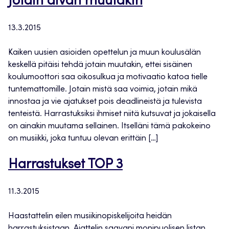
Jotain aivan muutakin
13.3.2015
Kaiken uusien asioiden opettelun ja muun koulusälän
keskellä pitäisi tehdä jotain muutakin, ettei sisäinen
koulumoottori saa oikosulkua ja motivaatio katoa tielle
tuntemattomille. Jotain mistä saa voimia, jotain mikä
innostaa ja vie ajatukset pois deadlineistä ja tulevista
tenteistä. Harrastuksiksi ihmiset niitä kutsuvat ja jokaisella
on ainakin muutama sellainen. Itselläni tämä pakokeino
on musiikki, joka tuntuu olevan erittäin […]
Harrastukset TOP 3
11.3.2015
Haastattelin eilen musiikinopiskelijoita heidän
harrastuksistaan. Ajattelin saavani monipuolisen listan