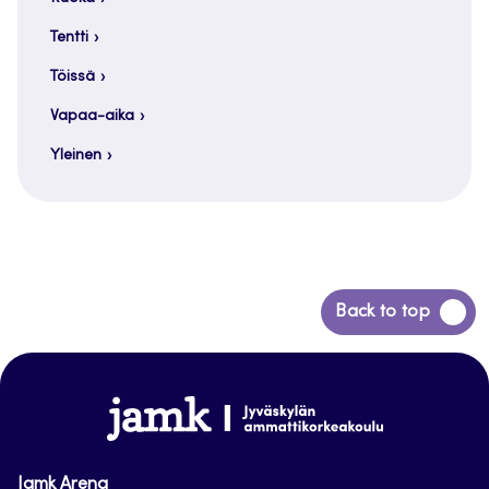
Tentti
Töissä
Vapaa-aika
Yleinen
Siirry
Back to top
takaisin
sivun
alkuun
www.jamk.fi
Jamk Arena