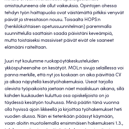
omistautuneena ole ollut vaikeuksia. Opintojen ohessa
tehdyn työn haittapuolia ovat väistämättä pitkiksi venyvät
päivät ja stressitason nousu. Toisaalta HOPS:n
(henkilökohtaisen opetussuunnitelman) paremmalla
suunnittelulla saattaisin saada päivistäni keveämpiä,
mutta toistaiseksi massiiviset päivät eivät ole saaneet
elämääni raiteiltaan.
Juuri nyt koulumme ruokapöytäkeskusteluiden
ykköspuheenaihe on kesätyöt. MOL:n sivuja selaillessa voi
panna merkille, että nyt jos koskaan on aika päivittää CV
ja alkaa näpytellä kesätyöhakemuksia. Useat tarjolla
olevista työpaikoista jaetaan näet maaliskuun aikana, sillä
kahden kuukauden kuluttua osa opiskelijoista on jo
täydessä kesätyön touhussa. Minä päätin tänä vuonna
olla hyvissä ajoin liikkeellä ja kirjoittaa työhakemukset heti
vuoden alussa. Näin ei tietenkään päässyt käymään,
vaan aloitin muotoilemalla ensimmäisen hakemukseni 1.3.,