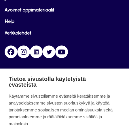
Avoimet oppimateriaalit
Help
Verkkolehdet
Facebook
Instagram
Linkedin
Twitter
YouTube
Jamk blogs
Tietoa sivustolla käytetyistä
evästeistä
Jamkin blogipalvelu. Blogien päivittäminen on
päättynyt 11.9.2023.
Käytämme sivustollamme evästeitä kerätäksemme ja
analysoidaksemme sivuston suorituskykyä ja käyttöä,
tarjotaksemme sosiaalisen median ominaisuuksia sekä
About the site
parantaaksemme ja räätälöidäksemme sisältöä ja
mainoksia.
Käyttöehdot