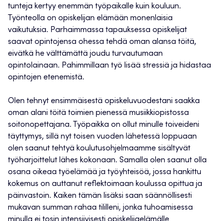
tunteja kertyy enemmän työpaikalle kuin kouluun.
Työnteolla on opiskelijan elämään monenlaisia
vaikutuksia. Parhaimmassa tapauksessa opiskelijat
saavat opintojensa ohessa tehdä oman alansa töitä,
eivätkä he välttämättä joudu turvautumaan
opintolainaan. Pahimmillaan työ lisää stressiä ja hidastaa
opintojen etenemistä.
Olen tehnyt ensimmäisestä opiskeluvuodestani saakka
oman alani töitä toimien pienessä musiikkiopistossa
soitonopettajana. Työpaikka on ollut minulle toiveideni
täyttymys, sillä nyt toisen vuoden lähetessä loppuaan
olen saanut tehtyä koulutusohjelmaamme sisältyvät
työharjoittelut lähes kokonaan. Samalla olen saanut olla
osana oikeaa työelämää ja työyhteisöä, jossa hankittu
kokemus on auttanut reflektoimaan koulussa opittua ja
päinvastoin. Kaiken tämän lisäksi saan säännöllisesti
mukavan summan rahaa tililleni, jonka tuhoamisessa
minulla ei tosin intensiivisesti opiskelijaelämälle