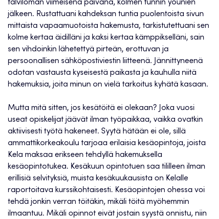
talviloman viimeisenä päivänä, kolmen tunnin yöunien
jälkeen. Rustattuani kahdeksan tuntia puolentoista sivun
mittaista vapaamuotoista hakemusta, tarkistutettuani sen
kolme kertaa äidilläni ja kaksi kertaa kämppikselläni, sain
sen vihdoinkin lähetettyä pirteän, erottuvan ja
persoonallisen sähköpostiviestin liitteenä. Jännittyneenä
odotan vastausta kyseisestä paikasta ja kauhulla niitä
hakemuksia, joita minun on vielä tarkoitus kyhätä kasaan.
Mutta mitä sitten, jos kesätöitä ei olekaan? Joka vuosi
useat opiskelijat jäävät ilman työpaikkaa, vaikka ovatkin
aktiivisesti työtä hakeneet. Syytä hätään ei ole, sillä
ammattikorkeakoulu tarjoaa erilaisia kesäopintoja, joista
Kela maksaa erikseen tehdyllä hakemuksella
kesäopintotukea. Kesäkuun opintotuen saa tililleen ilman
erillisiä selvityksiä, muista kesäkuukausista on Kelalle
raportoitava kurssikohtaisesti. Kesäopintojen ohessa voi
tehdä jonkin verran töitäkin, mikäli töitä myöhemmin
ilmaantuu. Mikäli opinnot eivät jostain syystä onnistu, niin