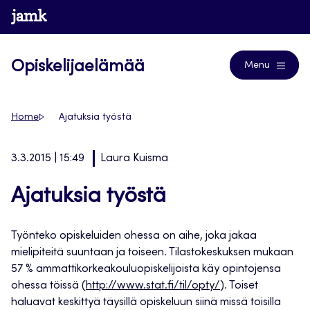
Siirry
www.jamk.fi
Blogs
suoraan
sisältöön
Opiskelijaelämää
Menu
Home
Ajatuksia työstä
3.3.2015 | 15:49
Laura Kuisma
Ajatuksia työstä
Työnteko opiskeluiden ohessa on aihe, joka jakaa
mielipiteitä suuntaan ja toiseen. Tilastokeskuksen mukaan
57 % ammattikorkeakouluopiskelijoista käy opintojensa
ohessa töissä (
http://www.stat.fi/til/opty/
). Toiset
haluavat keskittyä täysillä opiskeluun siinä missä toisilla