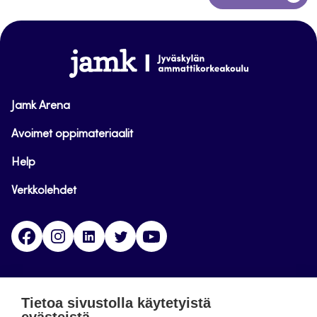
takaisin
sivun
alkuun
www.jamk.fi
Jamk Arena
Avoimet oppimateriaalit
Help
Verkkolehdet
Facebook
Instagram
Linkedin
Twitter
YouTube
Jamk blogs
Tietoa sivustolla käytetyistä