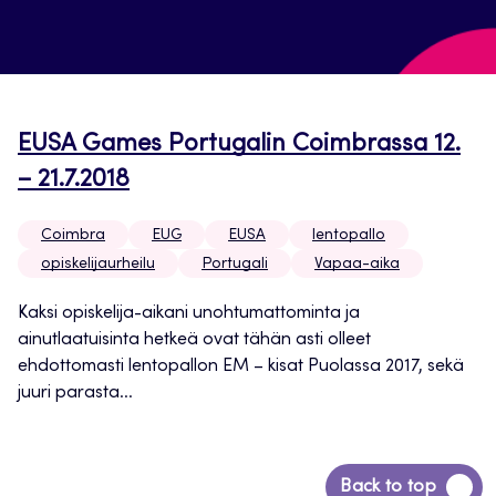
EUSA Games Portugalin Coimbrassa 12.
– 21.7.2018
Coimbra
EUG
EUSA
lentopallo
opiskelijaurheilu
Portugali
Vapaa-aika
Kaksi opiskelija-aikani unohtumattominta ja
ainutlaatuisinta hetkeä ovat tähän asti olleet
ehdottomasti lentopallon EM – kisat Puolassa 2017, sekä
juuri parasta...
Siirry
Back to top