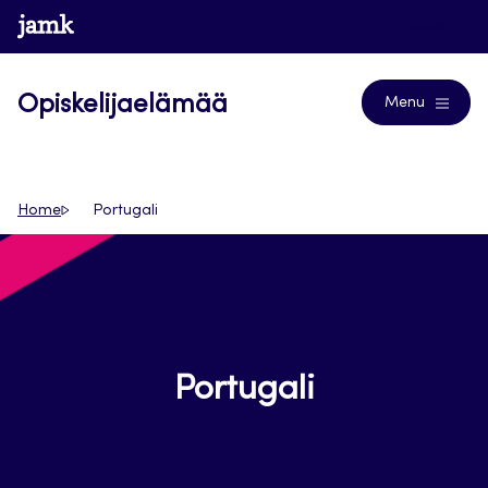
Siirry
www.jamk.fi
Blogs
suoraan
sisältöön
Opiskelijaelämää
Menu
Home
Portugali
Portugali