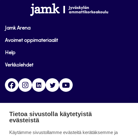
alkuun
www.jamk.fi
Jamk Arena
Avoimet oppimateriaalit
Help
Verkkolehdet
Facebook
Instagram
Linkedin
Twitter
YouTube
Jamk blogs
Tietoa sivustolla käytetyistä
evästeistä
Jamkin blogipalvelu. Blogien päivittäminen on
Käytämme sivustollamme evästeitä kerätäksemme ja
päättynyt 11.9.2023.