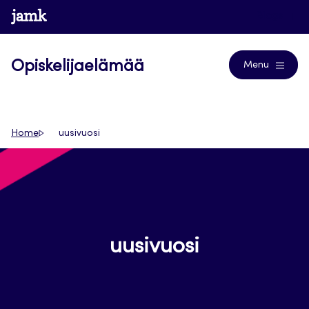
Siirry
www.jamk.fi
Blogs
suoraan
sisältöön
Opiskelijaelämää
Menu
Home
uusivuosi
uusivuosi