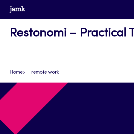
Siirry
www.jamk.fi
suoraan
sisältöön
Restonomi – Practical 
Home
remote work