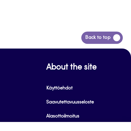
Siirry
Back to top
takaisin
sivun
alkuun
About the site
Käyttöehdot
Saavutettavuusseloste
Alasottoilmoitus
Tietoa evästeistä