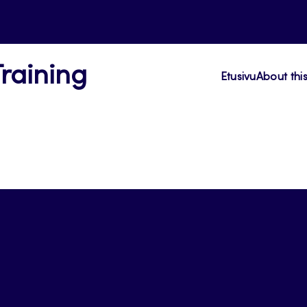
Training
Etusivu
About thi