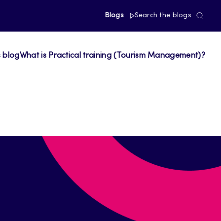
Blogs
Search the blogs
s blog
What is Practical training (Tourism Management)?