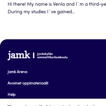
Hi there! My name is Venla and I´m a third-
During my studies I´ve gained...
www.jamk.fi
Jamk Arena
Avoimet oppimateriaalit
Help