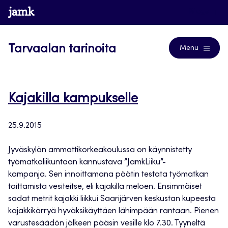
Siirry
www.jamk.fi
Blogs
suoraan
sisältöön
Tarvaalan tarinoita
Menu
Kajakilla kampukselle
25.9.2015
Jyväskylän ammattikorkeakoulussa on käynnistetty
työmatkaliikuntaan kannustava ”JamkLiiku”-
kampanja. Sen innoittamana päätin testata työmatkan
taittamista vesiteitse, eli kajakilla meloen. Ensimmäiset
sadat metrit kajakki liikkui Saarijärven keskustan kupeesta
kajakkikärryä hyväksikäyttäen lähimpään rantaan. Pienen
varustesäädön jälkeen pääsin vesille klo 7.30. Tyyneltä