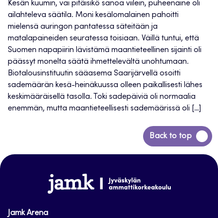
Kesän kuumin, vai pitäisikö sanoa viilein, puheenaine oli
ailahteleva säätila. Moni kesälomalainen pahoitti
mielensä auringon pantatessa säteitään ja
matalapaineiden seuratessa toisiaan. Väillä tuntui, että
Suomen napapiirin lävistämä maantieteellinen sijainti oli
päässyt monelta säätä ihmettelevältä unohtumaan.
Biotalousinstituutin sääasema Saarijärvellä osoitti
sademäärän kesä-heinäkuussa olleen paikallisesti lähes
keskimääräisellä tasolla. Toki sadepäiviä oli normaalia
enemmän, mutta maantieteellisesti sademäärissä oli […]
Siirry
Back to top
takaisin
sivun
alkuun
www.jamk.fi
Jamk Arena