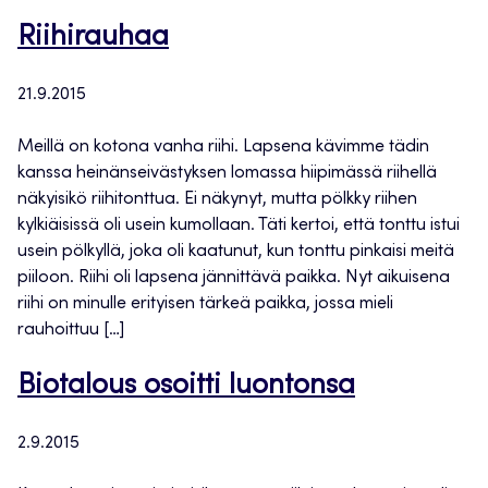
Riihirauhaa
21.9.2015
Meillä on kotona vanha riihi. Lapsena kävimme tädin
kanssa heinänseivästyksen lomassa hiipimässä riihellä
näkyisikö riihitonttua. Ei näkynyt, mutta pölkky riihen
kylkiäisissä oli usein kumollaan. Täti kertoi, että tonttu istui
usein pölkyllä, joka oli kaatunut, kun tonttu pinkaisi meitä
piiloon. Riihi oli lapsena jännittävä paikka. Nyt aikuisena
riihi on minulle erityisen tärkeä paikka, jossa mieli
rauhoittuu […]
Biotalous osoitti luontonsa
2.9.2015