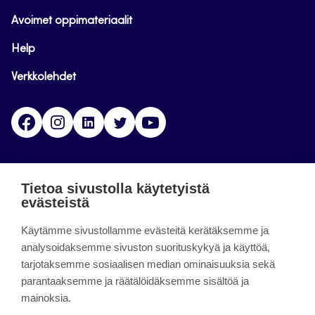
Avoimet oppimateriaalit
Help
Verkkolehdet
Facebook
Instagram
Linkedin
Twitter
YouTube
Jamk blogs
Tietoa sivustolla käytetyistä
evästeistä
Jamkin blogipalvelu. Blogien päivittäminen on
Käytämme sivustollamme evästeitä kerätäksemme ja
päättynyt 11.9.2023.
analysoidaksemme sivuston suorituskykyä ja käyttöä,
tarjotaksemme sosiaalisen median ominaisuuksia sekä
About the site
parantaaksemme ja räätälöidäksemme sisältöä ja
mainoksia.
Käyttöehdot