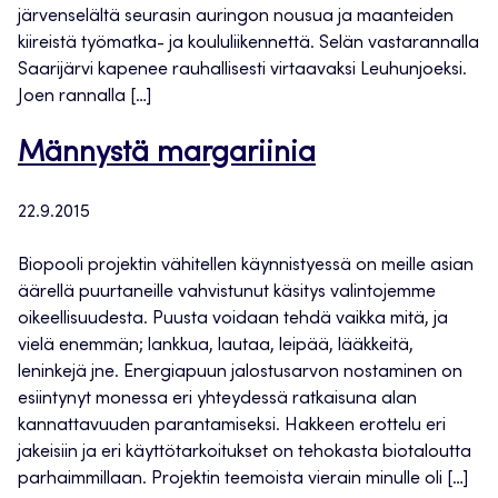
järvenselältä seurasin auringon nousua ja maanteiden
kiireistä työmatka- ja koululiikennettä. Selän vastarannalla
Saarijärvi kapenee rauhallisesti virtaavaksi Leuhunjoeksi.
Joen rannalla […]
Männystä margariinia
22.9.2015
Biopooli projektin vähitellen käynnistyessä on meille asian
äärellä puurtaneille vahvistunut käsitys valintojemme
oikeellisuudesta. Puusta voidaan tehdä vaikka mitä, ja
vielä enemmän; lankkua, lautaa, leipää, lääkkeitä,
leninkejä jne. Energiapuun jalostusarvon nostaminen on
esiintynyt monessa eri yhteydessä ratkaisuna alan
kannattavuuden parantamiseksi. Hakkeen erottelu eri
jakeisiin ja eri käyttötarkoitukset on tehokasta biotaloutta
parhaimmillaan. Projektin teemoista vierain minulle oli […]