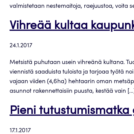
valmistetaan nestemaitoja, raejuustoa, voita 
Vihreää kultaa kaupun
24.1.2017
Metsistä puhutaan usein vihreänä kultana. Tu
viennistä saaduista tuloista ja tarjoaa työtä no
vajaan viiden (4,6ha) hehtaarin oman metsäpa
asunnot rakennettaisiin puusta, kestää vain […
Pieni tutustumismatka g
17.1.2017