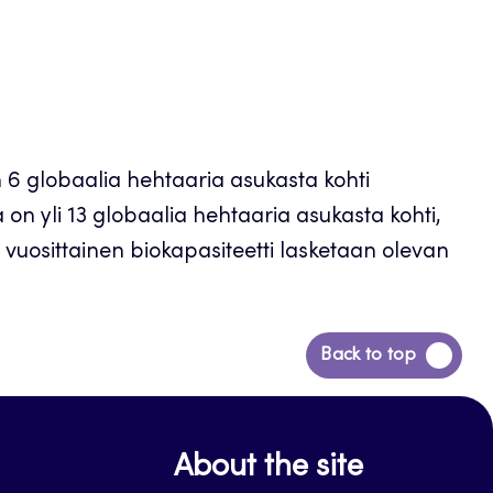
n 6 globaalia hehtaaria asukasta kohti
on yli 13 globaalia hehtaaria asukasta kohti,
 vuosittainen biokapasiteetti lasketaan olevan
Siirry
Back to top
takaisin
sivun
alkuun
About the site