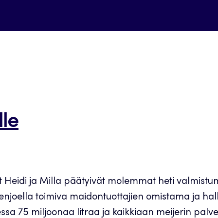
le
 Heidi ja Milla päätyivät molemmat heti valmistu
oella toimiva maidontuottajien omistama ja hall
essa 75 miljoonaa litraa ja kaikkiaan meijerin pal