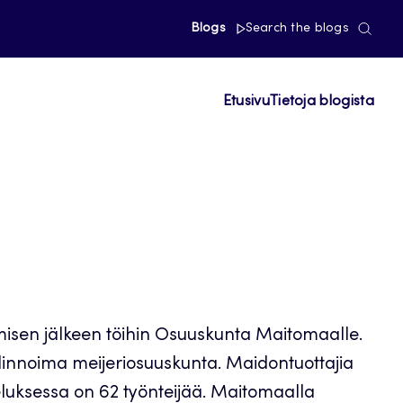
Blogs
Search the blogs
Etusivu
Tietoja blogista
misen jälkeen töihin Osuuskunta Maitomaalle.
innoima meijeriosuuskunta. Maidontuottajia
veluksessa on 62 työnteijää. Maitomaalla