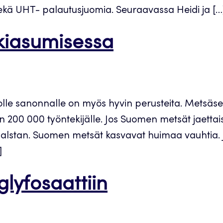
sekä UHT- palautusjuomia. Seuraavassa Heidi ja […
kiasumisessa
olle sanonnalle on myös hyvin perusteita. Metsäs
in 200 000 työntekijälle. Jos Suomen metsät jaettais
lstan. Suomen metsät kasvavat huimaa vauhtia. J
]
lyfosaattiin