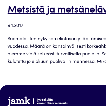
Metsistä ja metsäneläv
9.1.2017
Suomalaisten nykyisen elintason ylläpitämiseen
vuodessa. Määrä on kansainvälisesti korkeahko,
olemme vielä selkeästi turvallisella puolella.
kulutettu jo elokuun puoliväliin mennessä. Mikäl
www.jamk.fi