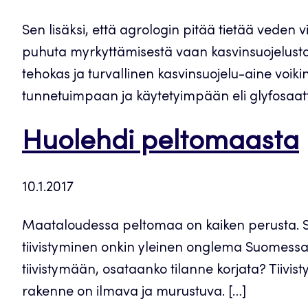
Sen lisäksi, että agrologin pitää tietää veden
puhuta myrkyttämisestä vaan kasvinsuojelusta. 
tehokas ja turvallinen kasvinsuojelu-aine voik
tunnetuimpaan ja käytetyimpään eli glyfosaatti
Huolehdi peltomaasta
10.1.2017
Maataloudessa peltomaa on kaiken perusta. S
tiivistyminen onkin yleinen onglema Suomessa. P
tiivistymään, osataanko tilanne korjata? Tiivi
rakenne on ilmava ja murustuva. […]