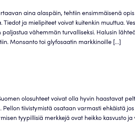
 virtaavan aina alaspäin, tehtiin ensimmäisenä opis
Tiedot ja mielipiteet voivat kuitenkin muuttua. Ve
in paljastua vähemmän turvalliseksi. Halusin lähte
in. Monsanto toi glyfosaatin markkinoille […]
uomen olosuhteet voivat olla hyvin haastavat pe
ellon tiivistymistä osataan varmasti ehkäistä jos 
stymisen tyypillisiä merkkejä ovat heikko kasvusto