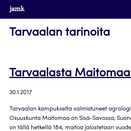
Siirry
www.jamk.fi
suoraan
sisältöön
Tarvaalan tarinoita
Tarvaalasta Maitomaal
30.1.2017
Tarvaalan kampukselta valmistuneet agrologit
Osuuskunta Maitomaa on Sisä-Savossa, Suonenj
on tällä hetkellä 184, maitoa jalostetaan vuod