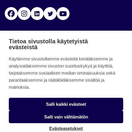
Facebook
Instagram
Linkedin
Twitter
YouTube
Jamk blogs
Tietoa sivustolla käytetyistä
evästeistä
Jamkin blogipalvelu. Blogien päivittäminen on
Käytämme sivustollamme evästeitä kerätäksemme ja
päättynyt 11.9.2023.
analysoidaksemme sivuston suorituskykyä ja käyttöä,
tarjotaksemme sosiaalisen median ominaisuuksia sekä
About the site
parantaaksemme ja räätälöidäksemme sisältöä ja
mainoksia.
Käyttöehdot
Saavutettavuusseloste
Salli kaikki evästeet
Alasottoilmoitus
Salli vain välttämätön
Tietoa evästeistä
Evästeasetukset