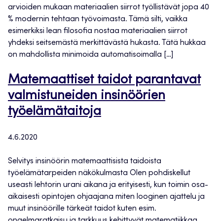
arvioiden mukaan materiaalien siirrot työllistävät jopa 40
% modernin tehtaan työvoimasta. Tämä silti, vaikka
esimerkiksi lean filosofia nostaa materiaalien siirrot
yhdeksi seitsemästä merkittävästä hukasta. Tätä hukkaa
on mahdollista minimoida automatisoimalla […]
Matemaattiset taidot parantavat
valmistuneiden insinöörien
työelämätaitoja
4.6.2020
Selvitys insinöörin matemaattisista taidoista
työelämätarpeiden näkökulmasta Olen pohdiskellut
useasti lehtorin urani aikana ja erityisesti, kun toimin osa-
aikaisesti opintojen ohjaajana miten looginen ajattelu ja
muut insinöörille tärkeät taidot kuten esim.
ongelmaratkaisu ja tarkkuus kehittyvät matematiikkaa