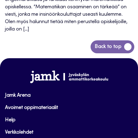
opiskellessa. ”Matematiikan osaaminen on tärkeää” on
viesti, jonka me insinöörikouluttajat useasti kuulemme.
Olen myös halunnut tietää miten perustella opiskelijoille,
joilla on […]
Siirry
Back to top
takaisin
sivun
alkuun
www.jamk.fi
Jamk Arena
Avoimet oppimateriaalit
Help
Verkkolehdet