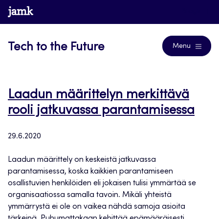
Siirry
www.jamk.fi
Blogs
suoraan
sisältöön
Tech to the Future
Menu
Laadun määrittelyn merkittävä
rooli jatkuvassa parantamisessa
29.6.2020
Laadun määrittely on keskeistä jatkuvassa
parantamisessa, koska kaikkien parantamiseen
osallistuvien henkilöiden eli jokaisen tulisi ymmärtää se
organisaatiossa samalla tavoin. Mikäli yhteistä
ymmärrystä ei ole on vaikea nähdä samoja asioita
tärkeinä. Puhumattakaan kehittää epämääräisesti