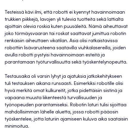
Testeissä kävi ilmi, että robotti ei kyennyt havainnoimaan
trukkien piikkejä, lavojen yli tulevia tuotteita sekä lattialta
ajoittain olevia roskia kuten puusäleitä. Nämä aiheuttavat
joko törmäysvaaran tai roskat saattavat jumittua robotin
renkaisiin aiheuttaen vikatilan. Asia olisi ratkaistavissa
robottiin lisävarusteena saatavilla viuhkalasereilla, joiden
avulla robotti pystyisi havainnoimaan esteitä ja
parantamaan työturvallisuutta sekä työskentelynopeutta.
Testausaika oli varsin lyhyt ja ajatuksia jatkokehitykseen
tuli testauksen aikana runsaasti. Esimerkiksi robotille olisi
hyvä merkitä omat kulkureitit, jotka pidettäisiin siistinä ja
vapaana muusta liikenteestä turvallisuuden ja
työnopeuden parantamiseksi. Robotin laturi tulisi sijoittaa
mahdollisimman lähelle aluetta, jossa robotti pääosin
työskentelee, jotta laturiin ajamiseen kuluva aika saataisiin
minimoitua.