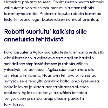
siirtämistä paikasta toiseen. Onnistumisten myötä tehtäviä
vaikeutettiin vähitellen mm. monimutkaistaen robotin
toimintaympäristöä. Pilotoinnin lopuksi robotin toimintaa
testattiin osana logistiikkakeskuksen normaalitoimintaa.
Robotti suoriutui kaikista sille
annetuista tehtävistä
Kokonaisuutena Agilox suoriutui testistä erinomaisesti, sillä
vilkasliikenteinen ja vaihteleva terminaali on hankalin
mahdollinen ympäristö ihmisen ja robotin välisen
yhteistyön testaamiseen. Agilox suoriutui kaikista sille
annetuista tehtävistä. Haastavin tehtävä oli tunnistaa
levitysalueelle tehdyiltä parkkipaikoilta, onko kyseisessä
paikalla lavaa ja siirtää lava tarvittaessa oikeaan
paikkaan. Agilox osasi tietyn aikavälein tarkistaa
levitysalueen ja siirtää lavoja oikeisiin paikkoihin
tarvittaessa.