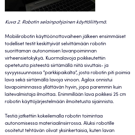
Kuva 2. Robotin selainpohjainen käyttöliittymä.
Mobiilirobotin käyttöönottovaiheen jälkeen ensimmäiset
todelliset testit keskittyivät selvittämään robotin
suorittaman autonomisen lavanpoiminnan
virheensietokykyä. Kuormalavoja poikkeutettiin
opetetusta pisteestä siirtämällä niitä sivuttais- ja
syvyyssuunnassa ”parkkipaikalta”, josta robotin piti poimia
lava sekä siirtämällä lavoja vinoon. Agilox onnistui
lavapoiminnassa yllättävän hyvin, jopa paremmin kuin
laitevalmistaja ilmoittaa. Enimmillään lava poikkesi 25 cm
robotin käyttöjärjestelmään ilmoitetusta sijainnista.
Testiä jatkettiin kokeilemalla robotin toimintaa
autonomisessa materiaalinsiirrossa. Aluksi robotille
osoitetut tehtävän olivat yksinkertaisia, kuten lavan