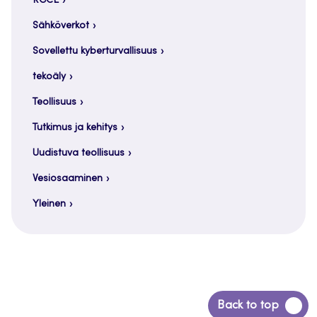
RGCE
Sähköverkot
Sovellettu kyberturvallisuus
tekoäly
Teollisuus
Tutkimus ja kehitys
Uudistuva teollisuus
Vesiosaaminen
Yleinen
Siirry
Back to top