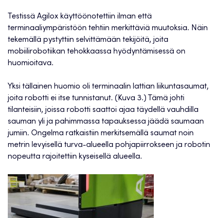
Testissä Agilox käyttöönotettiin ilman että
terminaaliympäristöön tehtiin merkittäviä muutoksia. Näin
tekemällä pystyttiin selvittämään tekijöitä, joita
mobiilirobotiikan tehokkaassa hyödyntämisessä on
huomioitava.
Yksi tällainen huomio oli terminaalin lattian liikuntasaumat,
joita robotti ei itse tunnistanut. (Kuva 3.) Tämä johti
tilanteisiin, joissa robotti saattoi ajaa täydellä vauhdilla
sauman yli ja pahimmassa tapauksessa jäädä saumaan
jumiin. Ongelma ratkaistiin merkitsemällä saumat noin
metrin levyisellä turva-alueella pohjapiirrokseen ja robotin
nopeutta rajoitettiin kyseisellä alueella.