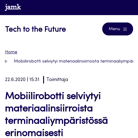
Siirry
www.jamk.fi
Blogs
suoraan
sisältöön
Tech to the Future
Menu
Home
Mobiilirobotti selviytyi materiaalinsiirroista terminaaliympäri
22.6.2020 | 15:31
Toimittaja
Mobiilirobotti selviytyi
materiaalinsiirroista
terminaaliympäristössä
erinomaisesti