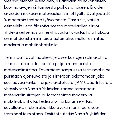
yleensä pienten yksiköiden, rullakoiden tai kokonaisten
kuormalavojen siirtämisestä paikasta toiseen. Eräiden
arvioiden mukaan materiaalien siirrot työllistävät jopa 40
% modernin tehtaan työvoimasta. Tämä silti, vaikka
esimerkiksi lean filosofia nostaa materiaalien siirrot
yhdeksi seitsemästä merkittävästä hukasta. Tätä hukkaa
on mahdollista minimoida automatisoimalla toimintaa
modernilla mobiilirobotiikalla.
Terminaalit ovat maatiekuljetusverkostojen solmukohtia.
Terminaalitoiminta sisältää paljon manuaalista
materiaalinsiirtoa. Tavaroiden saapuessa terminaaliin ne
puretaan ajoneuvoista ja siirretään odottamaan joko
seuraavaa runko- tai jakelukuljetusta. JAMK päätti testata
yhteistyössä Vähälä Yhtiöiden kanssa terminaalin
materiaalin siirtojen automatisointia modernilla
mobiilirobotiikalla. Testissä oli tarkoitus selvittää,
soveltuuko mobiilirobotiikka avuksi monimuotoiseen
terminaalitoimintaan. Testi toteutettiin Vähälä yhtiöiden