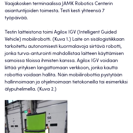
Vaajakosken terminaalissa JAMK Robotics Centerin
asiantuntijoiden toimesta. Testi kesti yhteensä 7
työpäivää.
Testin laitteistona toimi Agilox IGV (Intelligent Guided
Vehicle) mobiilirobotti. (Kuva 1.) Laite on sisälogistiikkaan
tarkoitettu autonomisesti kuormalavoja siirtävä robotti,
jonka turva-anturointi mahdollistaa laitteen käyttämisen
samoissa tiloissa ihmisten kanssa. Agilox IGV voidaan
liittää yrityksen langattomaan verkkoon, jonka kautta
robottia voidaan hallita. Näin mobiilirobottia pystytään
hallinnoimaan ja ohjelmoimaan tietokoneilla tai esimerkiksi
älypuhelimella. (Kuva 2.)