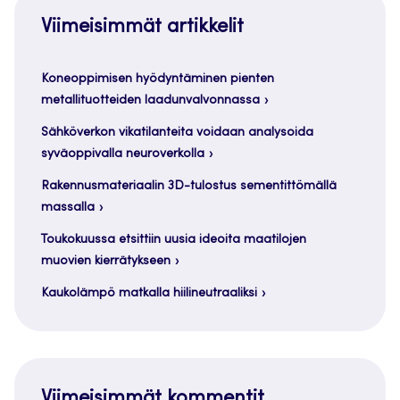
Viimeisimmät artikkelit
Koneoppimisen hyödyntäminen pienten
metallituotteiden laadunvalvonnassa
Sähköverkon vikatilanteita voidaan analysoida
syväoppivalla neuroverkolla
Rakennusmateriaalin 3D-tulostus sementittömällä
massalla
Toukokuussa etsittiin uusia ideoita maatilojen
muovien kierrätykseen
Kaukolämpö matkalla hiilineutraaliksi
Viimeisimmät kommentit