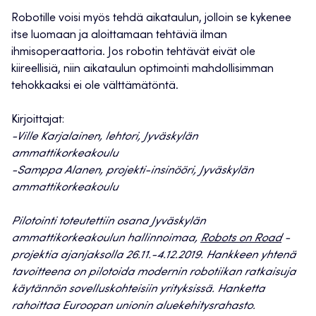
Robotille voisi myös tehdä aikataulun, jolloin se kykenee
itse luomaan ja aloittamaan tehtäviä ilman
ihmisoperaattoria. Jos robotin tehtävät eivät ole
kiireellisiä, niin aikataulun optimointi mahdollisimman
tehokkaaksi ei ole välttämätöntä.
Kirjoittajat:
-Ville Karjalainen, lehtori, Jyväskylän
ammattikorkeakoulu
-Samppa Alanen, projekti-insinööri, Jyväskylän
ammattikorkeakoulu
Pilotointi toteutettiin osana Jyväskylän
ammattikorkeakoulun hallinnoimaa,
Robots on Road
-
projektia ajanjaksolla 26.11.-4.12.2019. Hankkeen yhtenä
tavoitteena on pilotoida modernin robotiikan ratkaisuja
käytännön sovelluskohteisiin yrityksissä. Hanketta
rahoittaa Euroopan unionin aluekehitysrahasto.