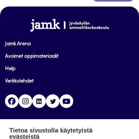
takaisin
sivun
alkuun
www.jamk.fi
Jamk Arena
Avoimet oppimateriaalit
Help
Verkkolehdet
Facebook
Instagram
Linkedin
Twitter
YouTube
Jamk blogs
Tietoa sivustolla käytetyistä
evästeistä