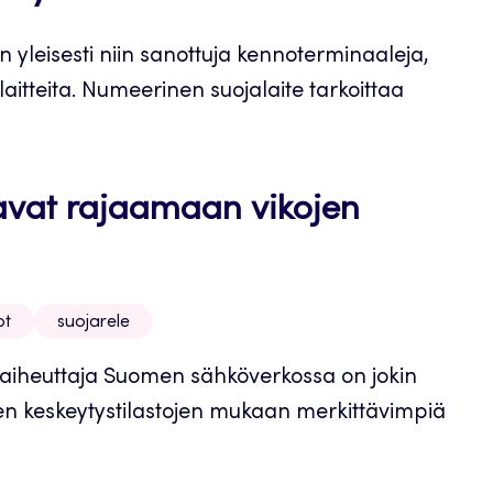
 yleisesti niin sanottuja kennoterminaaleja,
aitteita. Numeerinen suojalaite tarkoittaa
avat rajaamaan vikojen
ot
suojarele
on aiheuttaja Suomen sähköverkossa on jokin
ien keskeytystilastojen mukaan merkittävimpiä