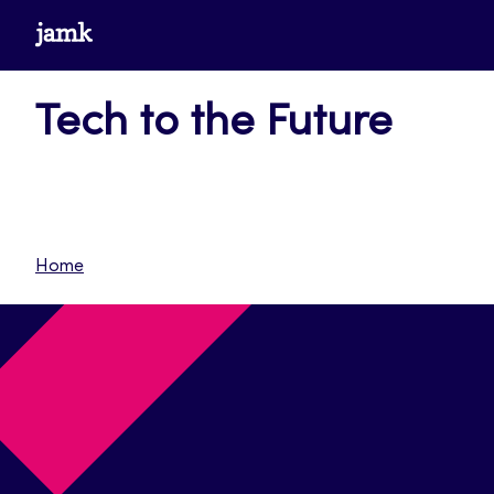
Siirry
www.jamk.fi
suoraan
sisältöön
Tech to the Future
Home