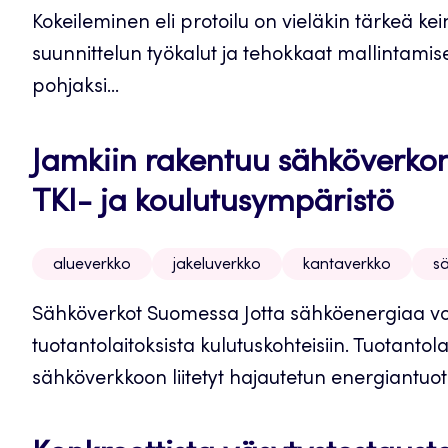
Kokeileminen eli protoilu on vieläkin tärkeä kei
suunnittelun työkalut ja tehokkaat mallintamis
pohjaksi...
Jamkiin rakentuu sähköverkon
TKI- ja koulutusympäristö
alueverkko
jakeluverkko
kantaverkko
s
Sähköverkot Suomessa Jotta sähköenergiaa voi
tuotantolaitoksista kulutuskohteisiin. Tuotantol
sähköverkkoon liitetyt hajautetun energiantuo