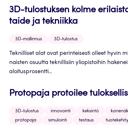
3D-tulostuksen kolme erilaist
taide ja tekniikka
3D-mallinnus
3D-tulostus
Teknilliset alat ovat perinteisesti olleet hyvin
naisten osuutta teknillisiin yliopistoihin haken
aloitusprosentti...
Protopaja protoilee tuloksellis
3D-tulostus
innovointi
keksintö
konenä
protopaja
simulointi
testaus
tuotekehit