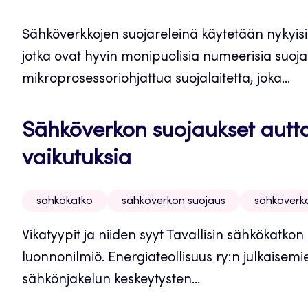
Sähköverkkojen suojareleinä käytetään nykyisin
jotka ovat hyvin monipuolisia numeerisia suojal
mikroprosessoriohjattua suojalaitetta, joka...
Sähköverkon suojaukset autt
vaikutuksia
sähkökatko
sähköverkon suojaus
sähköverk
Vikatyypit ja niiden syyt Tavallisin sähkökatk
luonnonilmiö. Energiateollisuus ry:n julkaisem
sähkönjakelun keskeytysten...