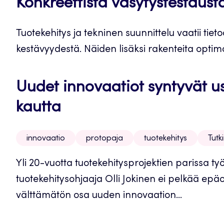
Konkreettista väsytystestaust
Tuotekehitys ja tekninen suunnittelu vaatii tiet
kestävyydestä. Näiden lisäksi rakenteita optim
Uudet innovaatiot syntyvät u
kautta
innovaatio
protopaja
tuotekehitys
Tutk
Yli 20-vuotta tuotekehitysprojektien parissa 
tuotekehitysohjaaja Olli Jokinen ei pelkää ep
välttämätön osa uuden innovaation...