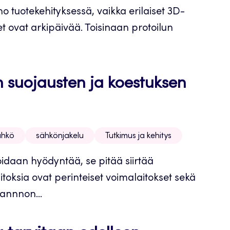
no tuotekehityksessä, vaikka erilaiset 3D-
et ovat arkipäivää. Toisinaan protoilun
 suojausten ja koestuksen
ähkö
sähkönjakelu
Tutkimus ja kehitys
daan hyödyntää, se pitää siirtää
aitoksia ovat perinteiset voimalaitokset sekä
tannnon...