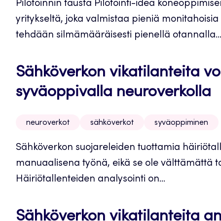
Pilotoinnin tausta Pilotointi-idea koneoppimi
yritykseltä, joka valmistaa pieniä monitahoisia 
tehdään silmämääräisesti pienellä otannalla..
Sähköverkon vikatilanteita v
syväoppivalla neuroverkolla
neuroverkot
sähköverkot
syväoppiminen
Sähköverkon suojareleiden tuottamia häiriötall
manuaalisena työnä, eikä se ole välttämättä t
Häiriötallenteiden analysointi on...
Sähköverkon vikatilanteita an