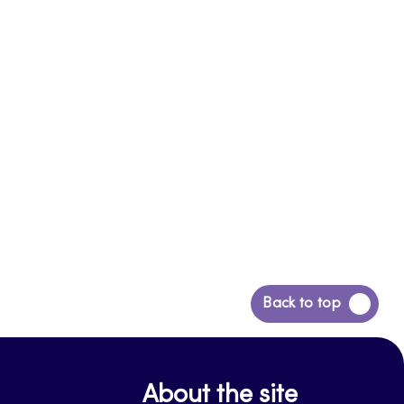
Siirry
Back to top
takaisin
sivun
alkuun
About the site