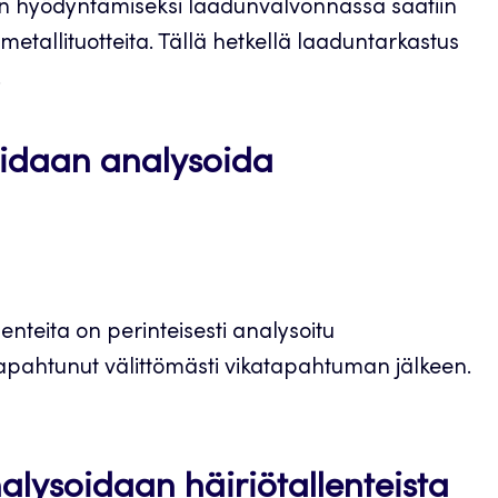
sen hyödyntämiseksi laadunvalvonnassa saatiin
metallituotteita. Tällä hetkellä laaduntarkastus
.
oidaan analysoida
enteita on perinteisesti analysoitu
apahtunut välittömästi vikatapahtuman jälkeen.
alysoidaan häiriötallenteista