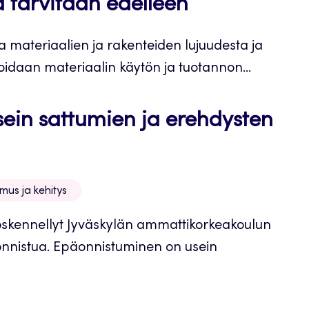
a tarvitaan edelleen
oa materiaalien ja rakenteiden lujuudesta ja
oidaan materiaalin käytön ja tuotannon...
sein sattumien ja erehdysten
imus ja kehitys
työskennellyt Jyväskylän ammattikorkeakoulun
äonnistua. Epäonnistuminen on usein