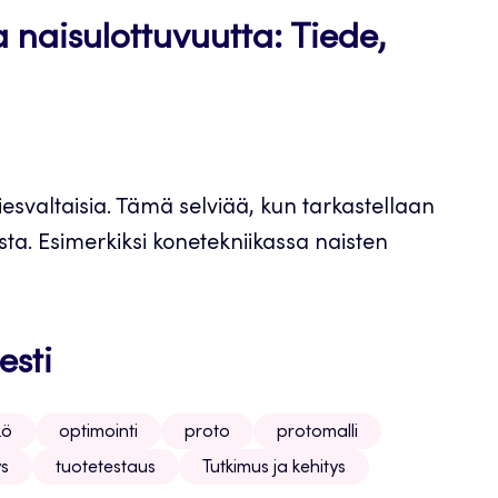
a naisulottuvuutta: Tiede,
 miesvaltaisia. Tämä selviää, kun tarkastellaan
eista. Esimerkiksi konetekniikassa naisten
esti
kö
optimointi
proto
protomalli
ys
tuotetestaus
Tutkimus ja kehitys