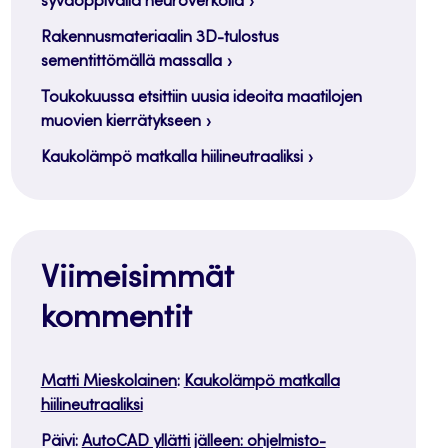
syväoppivalla neuroverkolla
Rakennusmateriaalin 3D-tulostus
sementittömällä massalla
Toukokuussa etsittiin uusia ideoita maatilojen
muovien kierrätykseen
Kaukolämpö matkalla hiilineutraaliksi
Viimeisimmät
kommentit
Matti Mieskolainen
:
Kaukolämpö matkalla
hiilineutraaliksi
Päivi
:
AutoCAD yllätti jälleen: ohjelmisto-