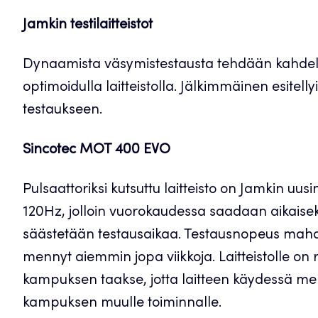
Jamkin testilaitteistot
Dynaamista väsymistestausta tehdään kahdella 
optimoidulla laitteistolla. Jälkimmäinen esitelly
testaukseen.
Sincotec MOT 400 EVO
Pulsaattoriksi kutsuttu laitteisto on Jamkin uus
120Hz, jolloin vuorokaudessa saadaan aikaiseks
säästetään testausaikaa. Testausnopeus mahdoll
mennyt aiemmin jopa viikkoja. Laitteistolle 
kampuksen taakse, jotta laitteen käydessä mel
kampuksen muulle toiminnalle.