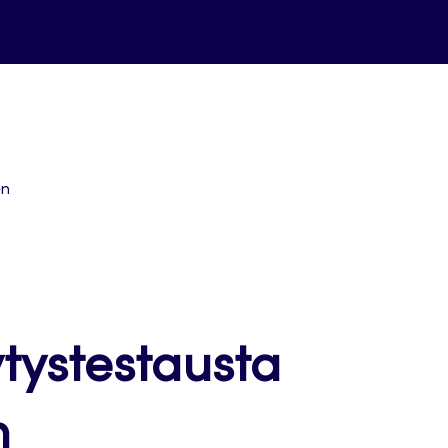
en
ytystestausta
n