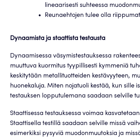
lineaarisesti suhteessa muodonmu
Reunaehtojen tulee olla riippumat
Dynaamista ja staattista testausta
Dynaamisessa väsymistestauksessa rakenteese
muuttuva kuormitus tyypillisesti kymmeniä tuh
keskitytään metallituotteiden kestävyyteen, m
huonekaluja. Miten nojatuoli kestää, kun sille
testauksen lopputulemana saadaan selville tuot
Staattisessa testauksessa voimaa kasvatetaan
Staattisella testillä saadaan selville missä va
esimerkiksi pysyviä muodonmuutoksia ja missä