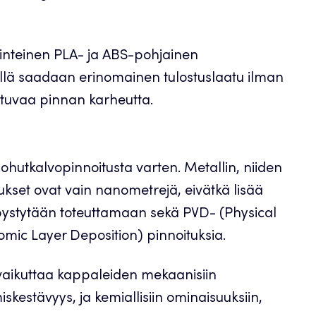
nteinen PLA- ja ABS-pohjainen
llä saadaan erinomainen tulostuslaatu ilman
htuvaa pinnan karheutta.
hutkalvopinnoitusta varten. Metallin, niiden
ukset ovat vain nanometrejä, eivätkä lisää
a pystytään toteuttamaan sekä PVD- (Physical
mic Layer Deposition) pinnoituksia.
vaikuttaa kappaleiden mekaanisiin
skestävyys, ja kemiallisiin ominaisuuksiin,