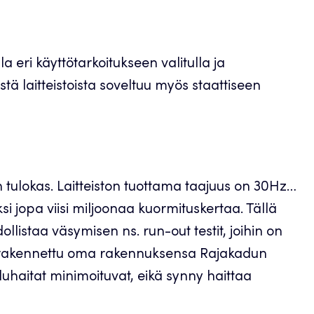
eri käyttötarkoitukseen valitulla ja
istä laitteistoista soveltuu myös staattiseen
in tulokas. Laitteiston tuottama taajuus on 30Hz…
i jopa viisi miljoonaa kuormituskertaa. Tällä
istaa väsymisen ns. run-out testit, joihin on
on rakennettu oma rakennuksensa Rajakadun
uhaitat minimoituvat, eikä synny haittaa