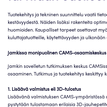
Tuotekehitys ja tekninen suunnittelu vaatii tiet
kestävyydestä. Näiden lisäksi rakenteita opti
huomioiden. Kaupalliset tarpeet asettavat myös teo
kuluttajatuotteille, käytettävyyden ja ulkonäön
Jamkissa monipuolinen CAMS-osaamiskeskus 
Jamkin sovelletun tutkimuksen keskus CAMSissa
osaaminen. Tutkimus ja tuotekehitys keskittyy
1. Lisäävä valmistus eli 3D-tulostus
Lisäävänä valmistuksen CAMS-ympäristössä on 
pystytään tulostamaan erilaisia 3D-jauhepeti