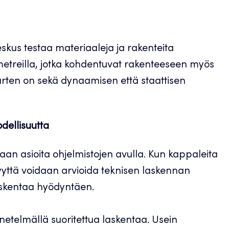
kus testaa materiaaleja ja rakenteita
ametreilla, jotka kohdentuvat rakenteeseen myös
varten on sekä dynaamisen että staattisen
dellisuutta
an asioita ohjelmistojen avulla. Kun kappaleita
vyyttä voidaan arvioida teknisen laskennan
askentaa hyödyntäen.
netelmällä suoritettua laskentaa. Usein