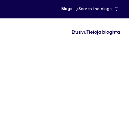
Blogs
Search the blogs
Etusivu
Tietoja blogista