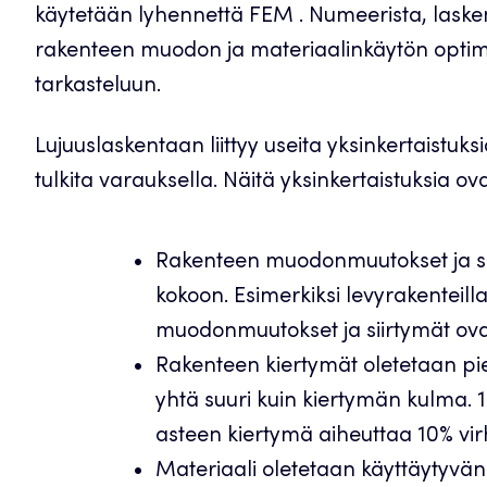
käytetään lyhennettä FEM . Numeerista, lask
rakenteen muodon ja materiaalinkäytön opti
tarkasteluun.
Lujuuslaskentaan liittyy useita yksinkertaistuk
tulkita varauksella. Näitä yksinkertaistuksia ova
Rakenteen muodonmuutokset ja sii
kokoon. Esimerkiksi levyrakenteil
muodonmuutokset ja siirtymät ova
Rakenteen kiertymät oletetaan pie
yhtä suuri kuin kiertymän kulma. 
asteen kiertymä aiheuttaa 10% vir
Materiaali oletetaan käyttäytyvän l