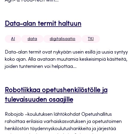
Agri- & Food-Tech With...
Data-alan termit haltuun
AI
data
digitalisaatio
TKI
Data-alan termit ovat nykyään usein esillä ja uusia syntyy
koko ajan. Alla avataan muutamia keskeisimpiä käsitteitä,
joiden tunteminen voi helpottaa...
Robotiikkaa opetushenkilöstölle ja
tulevaisuuden osaajille
Robojob –koulutuksen lähtökohdat Opetushallitus
rahoittaa erilaisia varhaiskasvatuksen ja opetustoimen
henkilöstön täydennyskoulutushankkeita ja järjestää