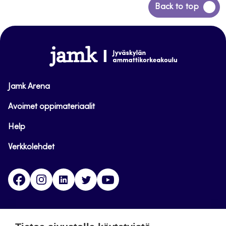
Siirry
Back to top
takaisin
sivun
alkuun
www.jamk.fi
Jamk Arena
Avoimet oppimateriaalit
Help
Verkkolehdet
Facebook
Instagram
Linkedin
Twitter
YouTube
Jamk blogs