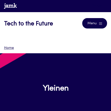
Siirry
www.jamk.fi
Blogs
suoraan
sisältöön
Tech to the Future
Menu
Home
Yleinen