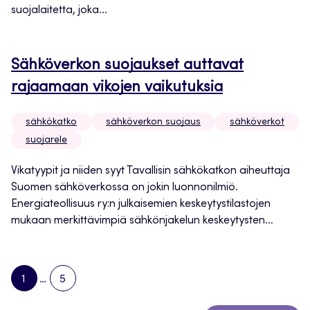
suojalaitetta, joka...
Sähköverkon suojaukset auttavat
rajaamaan vikojen vaikutuksia
sähkökatko
sähköverkon suojaus
sähköverkot
suojarele
Vikatyypit ja niiden syyt Tavallisin sähkökatkon aiheuttaja
Suomen sähköverkossa on jokin luonnonilmiö.
Energiateollisuus ry:n julkaisemien keskeytystilastojen
mukaan merkittävimpiä sähkönjakelun keskeytysten...
1
…
5
PAGE
PAGE
NEXT
PAGE