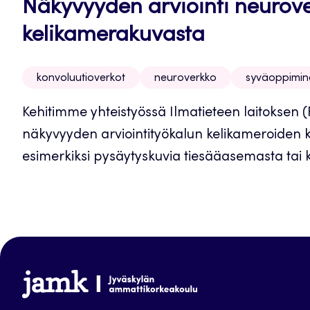
Näkyvyyden arviointi neurove
kelikamerakuvasta
konvoluutioverkot
neuroverkko
syväoppimin
Kehitimme yhteistyössä Ilmatieteen laitoksen 
näkyvyyden arviointityökalun kelikameroiden ku
esimerkiksi pysäytyskuvia tiesääasemasta tai k
www.jamk.fi