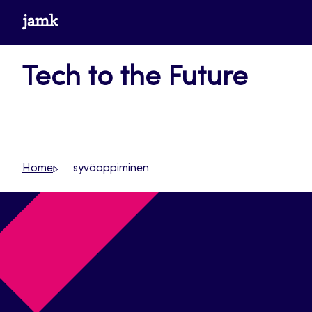
Siirry
www.jamk.fi
suoraan
sisältöön
Tech to the Future
Home
syväoppiminen