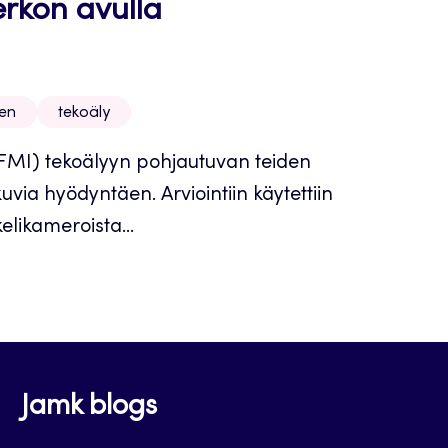
rkon avulla
en
tekoäly
(FMI) tekoälyyn pohjautuvan teiden
via hyödyntäen. Arviointiin käytettiin
elikameroista...
Jamk blogs