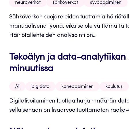
neuroverkot
sähköverkot
syväoppiminen
Sähköverkon suojareleiden tuottamia häiriötall
manuaalisena työnä, eikä se ole välttämättä t
Häiriötallenteiden analysointi on...
Tekoälyn ja data-analytiikan 
minuutissa
AI
big data
koneoppiminen
koulutus
Digitalisoituminen tuottaa hurjan määrän dat
sellaisenaan on lisäarvoa tuottamaton raaka-ai