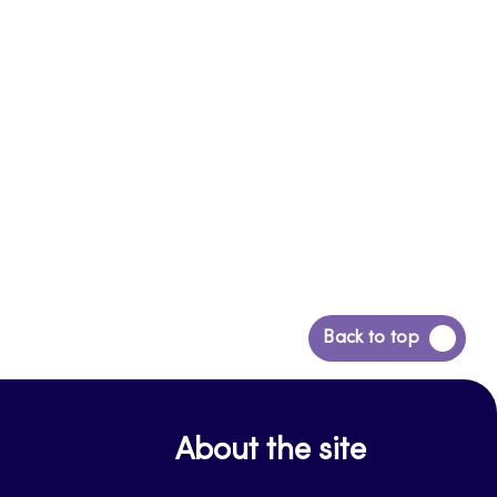
Siirry
Back to top
takaisin
sivun
alkuun
About the site