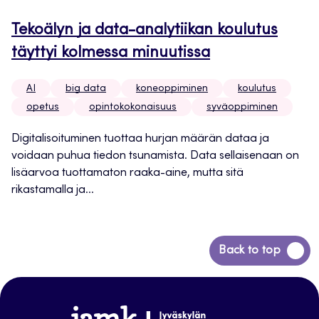
Tekoälyn ja data-analytiikan koulutus
täyttyi kolmessa minuutissa
AI
big data
koneoppiminen
koulutus
opetus
opintokokonaisuus
syväoppiminen
Digitalisoituminen tuottaa hurjan määrän dataa ja
voidaan puhua tiedon tsunamista. Data sellaisenaan on
lisäarvoa tuottamaton raaka-aine, mutta sitä
rikastamalla ja...
Siirry
Back to top
takaisin
sivun
alkuun
www.jamk.fi