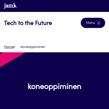
Siirry
www.jamk.fi
Blogs
suoraan
sisältöön
Tech to the Future
Menu
Home
koneoppiminen
koneoppiminen