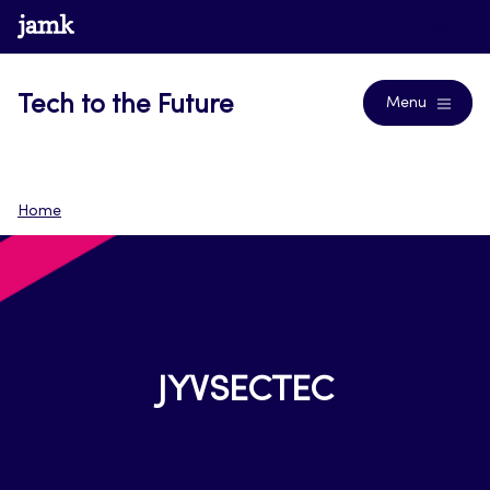
Siirry
www.jamk.fi
Blogs
suoraan
sisältöön
Tech to the Future
Menu
Home
JYVSECTEC