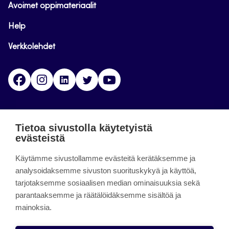
Avoimet oppimateriaalit
Help
Verkkolehdet
Facebook
Instagram
Linkedin
Twitter
YouTube
Jamk blogs
Tietoa sivustolla käytetyistä
evästeistä
Jamkin blogipalvelu. Blogien päivittäminen on
Käytämme sivustollamme evästeitä kerätäksemme ja
päättynyt 11.9.2023.
analysoidaksemme sivuston suorituskykyä ja käyttöä,
tarjotaksemme sosiaalisen median ominaisuuksia sekä
About the site
parantaaksemme ja räätälöidäksemme sisältöä ja
mainoksia.
Käyttöehdot