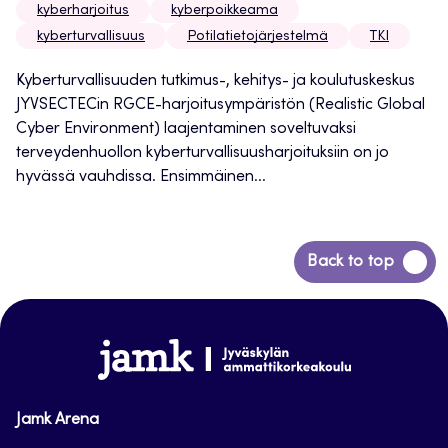
kyberharjoitus
kyberpoikkeama
kyberturvallisuus
Potilatietojärjestelmä
TKI
Kyberturvallisuuden tutkimus-, kehitys- ja koulutuskeskus
JYVSECTECin RGCE-harjoitusympäristön (Realistic Global
Cyber Environment) laajentaminen soveltuvaksi
terveydenhuollon kyberturvallisuusharjoituksiin on jo
hyvässä vauhdissa. Ensimmäinen...
Siirry
Back to top
takaisin
sivun
alkuun
www.jamk.fi
Jamk Arena