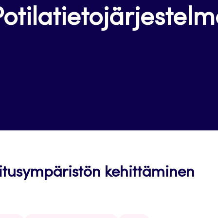
otilatietojärjestel
itusympäristön kehittäminen