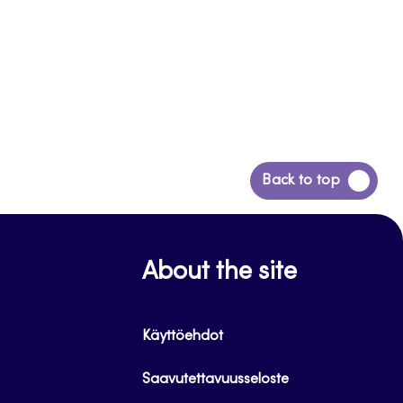
Siirry
Back to top
takaisin
sivun
alkuun
About the site
Käyttöehdot
Saavutettavuusseloste