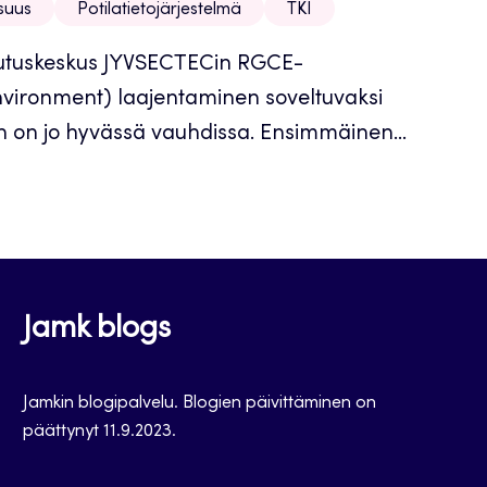
isuus
Potilatietojärjestelmä
TKI
oulutuskeskus JYVSECTECin RGCE-
Environment) laajentaminen soveltuvaksi
in on jo hyvässä vauhdissa. Ensimmäinen...
Jamk blogs
Jamkin blogipalvelu. Blogien päivittäminen on
päättynyt 11.9.2023.