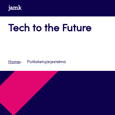
Siirry
www.jamk.fi
suoraan
sisältöön
Tech to the Future
Home
Potilatietojärjestelmä