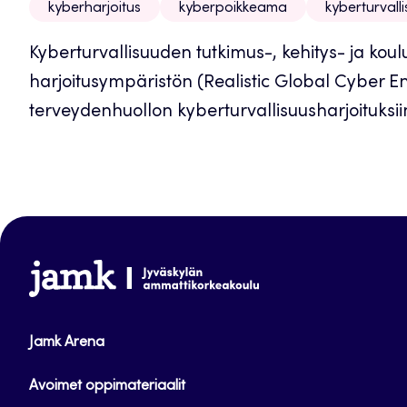
kyberharjoitus
kyberpoikkeama
kyberturvall
Kyberturvallisuuden tutkimus-, kehitys- ja k
harjoitusympäristön (Realistic Global Cyber 
terveydenhuollon kyberturvallisuusharjoituksi
www.jamk.fi
Jamk Arena
Avoimet oppimateriaalit