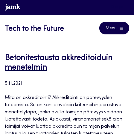
Siirry
www.jamk.fi
Blogs
suoraan
sisältöön
Tech to the Future
Menu
Betonitestausta akkreditoiduin
menetelmin
5.11.2021
Mitä on akkreditointi? Akkreditointi on pätevyyden
toteamista. Se on kansainvälisiin kriteereihin perustuva
menettelytapa, jonka avulla toimijan pätevyys voidaan
luotettavasti todeta. Asiakkaat, viranomaiset sekä alan
toimijat voivat luottaa akkreditoidun toimijan palvelun
laatuun ja sen tuottamien tulosten luotettavuuteen.