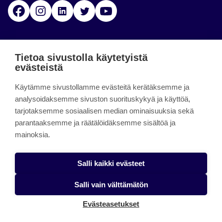
Facebook
Instagram
Linkedin
Twitter
YouTube
Jamk blogs
Tietoa sivustolla käytetyistä
evästeistä
Jamkin blogipalvelu. Blogien päivittäminen on
Käytämme sivustollamme evästeitä kerätäksemme ja
päättynyt 11.9.2023.
analysoidaksemme sivuston suorituskykyä ja käyttöä,
tarjotaksemme sosiaalisen median ominaisuuksia sekä
About the site
parantaaksemme ja räätälöidäksemme sisältöä ja
mainoksia.
Käyttöehdot
Saavutettavuusseloste
Salli kaikki evästeet
Alasottoilmoitus
Salli vain välttämätön
Tietoa evästeistä
Evästeasetukset