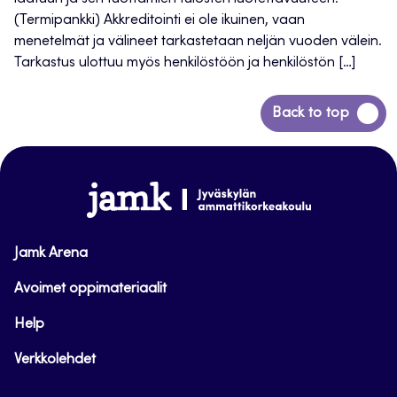
(Termipankki) Akkreditointi ei ole ikuinen, vaan
menetelmät ja välineet tarkastetaan neljän vuoden välein.
Tarkastus ulottuu myös henkilöstöön ja henkilöstön […]
Siirry
Back to top
takaisin
sivun
alkuun
www.jamk.fi
Jamk Arena
Avoimet oppimateriaalit
Help
Verkkolehdet