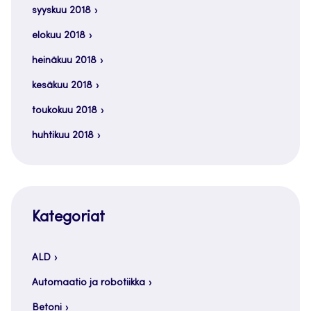
syyskuu 2018
elokuu 2018
heinäkuu 2018
kesäkuu 2018
toukokuu 2018
huhtikuu 2018
Kategoriat
ALD
Automaatio ja robotiikka
Betoni