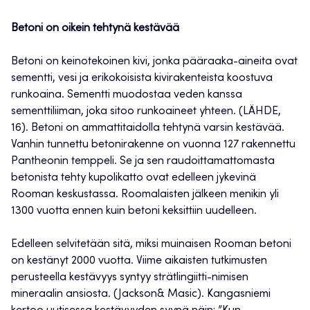
Betoni on oikein tehtynä kestävää
Betoni on keinotekoinen kivi, jonka pääraaka-aineita ovat
sementti, vesi ja erikokoisista kivirakenteista koostuva
runkoaina. Sementti muodostaa veden kanssa
sementtiliiman, joka sitoo runkoaineet yhteen. (LÄHDE,
16). Betoni on ammattitaidolla tehtynä varsin kestävää.
Vanhin tunnettu betonirakenne on vuonna 127 rakennettu
Pantheonin temppeli. Se ja sen raudoittamattomasta
betonista tehty kupolikatto ovat edelleen jykevinä
Rooman keskustassa. Roomalaisten jälkeen menikin yli
1300 vuotta ennen kuin betoni keksittiin uudelleen.
Edelleen selvitetään sitä, miksi muinaisen Rooman betoni
on kestänyt 2000 vuotta. Viime aikaisten tutkimusten
perusteella kestävyys syntyy strätlingiitti-nimisen
mineraalin ansiosta. (Jackson& Masic). Kangasniemi