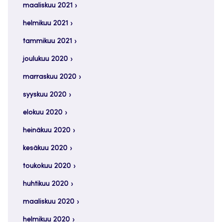
maaliskuu 2021
helmikuu 2021
tammikuu 2021
joulukuu 2020
marraskuu 2020
syyskuu 2020
elokuu 2020
heinäkuu 2020
kesäkuu 2020
toukokuu 2020
huhtikuu 2020
maaliskuu 2020
helmikuu 2020