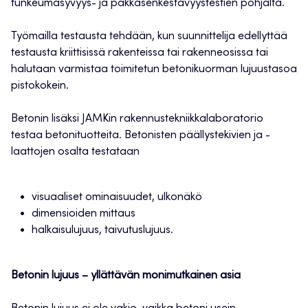
tunkeumasyvyys- ja pakkasenkestävyystestien pohjalta.
Työmailla testausta tehdään, kun suunnittelija edellyttää
testausta kriittisissä rakenteissa tai rakenneosissa tai
halutaan varmistaa toimitetun betonikuorman lujuustasoa
pistokokein.
Betonin lisäksi JAMKin rakennustekniikkalaboratorio
testaa betonituotteita. Betonisten päällystekivien ja -
laattojen osalta testataan
visuaaliset ominaisuudet, ulkonäkö
dimensioiden mittaus
halkaisulujuus, taivutuslujuus.
Betonin lujuus – yllättävän monimutkainen asia