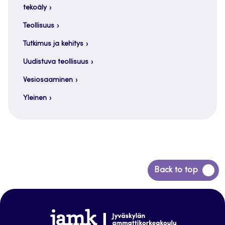
tekoäly
Teollisuus
Tutkimus ja kehitys
Uudistuva teollisuus
Vesiosaaminen
Yleinen
Siirry
Back to top
takaisin
sivun
alkuun
www.jamk.fi