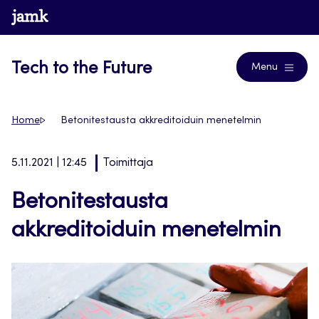
Siirry
www.jamk.fi
Blogs
suoraan
sisältöön
Tech to the Future
Menu
Home
Betonitestausta akkreditoiduin menetelmin
5.11.2021 | 12:45
Toimittaja
Betonitestausta
akkreditoiduin menetelmin