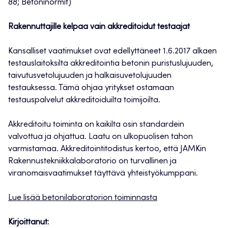
88; Betoninormit)
Rakennuttajille kelpaa vain akkreditoidut testaajat
Kansalliset vaatimukset ovat edellyttäneet 1.6.2017 alkaen
testauslaitoksilta akkreditointia betonin puristuslujuuden,
taivutusvetolujuuden ja halkaisuvetolujuuden
testauksessa. Tämä ohjaa yritykset ostamaan
testauspalvelut akkreditoiduilta toimijoilta.
Akkreditoitu toiminta on kaikilta osin standardein
valvottua ja ohjattua. Laatu on ulkopuolisen tahon
varmistamaa. Akkreditointitodistus kertoo, että JAMKin
Rakennustekniikkalaboratorio on turvallinen ja
viranomaisvaatimukset täyttävä yhteistyökumppani.
Lue lisää betonilaboratorion toiminnasta
Kirjoittanut: