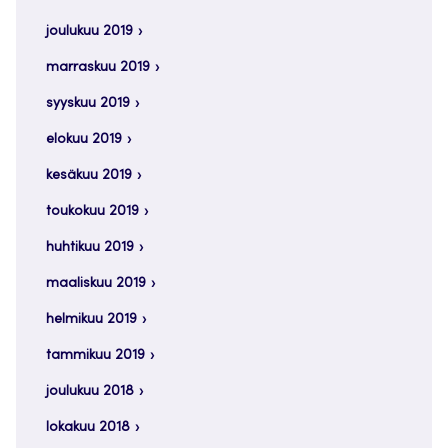
joulukuu 2019
marraskuu 2019
syyskuu 2019
elokuu 2019
kesäkuu 2019
toukokuu 2019
huhtikuu 2019
maaliskuu 2019
helmikuu 2019
tammikuu 2019
joulukuu 2018
lokakuu 2018