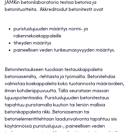
JAMKin betonilaboratorio testaa betonia ja
betonituotteita. Akkreditoidut betonitestit ovat
puristuslujuuden määritys normi- ja
rakennekoekappaleille
tiheyden määritys
paineellisen veden tunkeumasyvyyden määritys.
Betonitestaukseen tuodaan testauskappaleita
betoniasemilta, -tehtaista ja työmailta. Betonitehdas
valmistaa koekappaleita koko tuotannosta määrävälein,
ilman kohderiippuvuutta. Tällä seurataan massan
lujuuspotentiaalia. Puristuslujuuden betonitestaus
tapahtuu puristamalla kuution tai lieriön mallisia
betonikappaleita rikki. Betoniaseman tai
betonielementtitehtaan laadunvalvonta tapahtuu siis
käytännössä puristuslujuus-, paineellisen veden