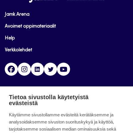
Jamk Arena
Avoimet oppimateriaalit
Help
Verkkolehdet
Facebook
Instagram
Linkedin
Twitter
YouTube
Jamk blogs
Tietoa sivustolla käytetyistä
evästeistä
Jamkin blogipalvelu. Blogien päivittäminen on
Käytämme sivustollamme evästeitä kerätäksemme ja
päättynyt 11.9.2023.
analysoidaksemme sivuston suorituskykyä ja käyttöä,
tarjotaksemme sosiaalisen median ominaisuuksia sekä
About the site