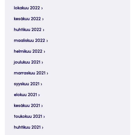
lokakuu 2022
kesäkuu 2022
huhtikuu 2022
maaliskuu 2022
helmikuu 2022
joulukuu 2021
marraskuu 2021
syyskuu 2021
elokuu 2021
kesäkuu 2021
toukokuu 2021
huhtikuu 2021