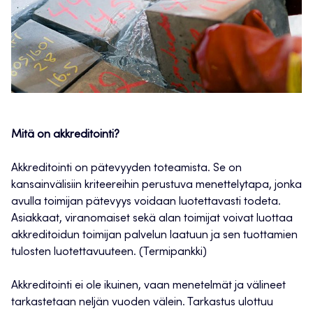
Mitä on akkreditointi?
Akkreditointi on pätevyyden toteamista. Se on
kansainvälisiin kriteereihin perustuva menettelytapa, jonka
avulla toimijan pätevyys voidaan luotettavasti todeta.
Asiakkaat, viranomaiset sekä alan toimijat voivat luottaa
akkreditoidun toimijan palvelun laatuun ja sen tuottamien
tulosten luotettavuuteen. (Termipankki)
Akkreditointi ei ole ikuinen, vaan menetelmät ja välineet
tarkastetaan neljän vuoden välein. Tarkastus ulottuu