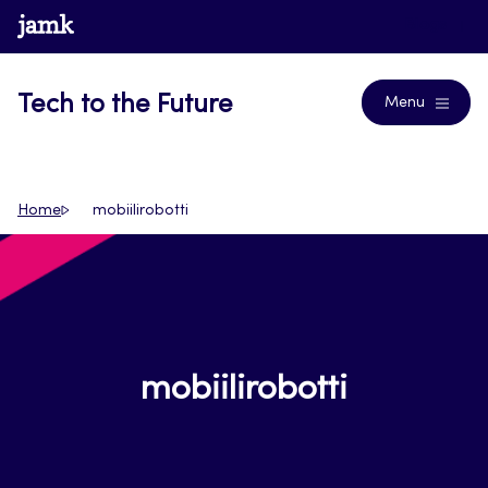
Siirry
www.jamk.fi
Blogs
suoraan
sisältöön
Tech to the Future
Menu
Home
mobiilirobotti
mobiilirobotti