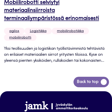
Mobiilirobotti selviytyi
materiaalinsiirroista
terminaaliympäristössä erinomaisesti
agilox
Logistiikka
mobiilirobotiikka
mobiilirobotti
Yksi teollisuuden ja logistiikan työllistävimmistä tehtävistä
on erilaiset materiaalien siirrot yritysten tiloissa. Kyse on
yleensä pienten yksiköiden, rullakoiden tai kokonaisten...
Siirry
Back to top
takaisin
sivun
alkuun
www.jamk.fi