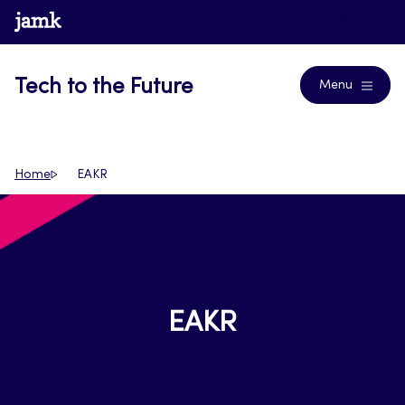
Siirry
www.jamk.fi
Blogs
suoraan
sisältöön
Tech to the Future
Menu
Home
EAKR
EAKR