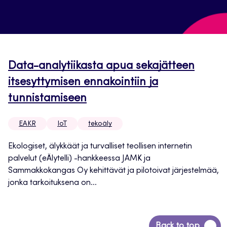
Data-analytiikasta apua sekajätteen
itsesyttymisen ennakointiin ja
tunnistamiseen
EAKR
IoT
tekoäly
Ekologiset, älykkäät ja turvalliset teollisen internetin
palvelut (eÄlytelli) -hankkeessa JAMK ja
Sammakkokangas Oy kehittävät ja pilotoivat järjestelmää,
jonka tarkoituksena on...
Siirry
Back to top