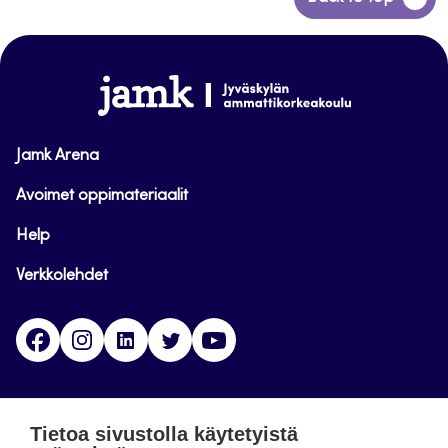
takaisin
sivun
alkuun
www.jamk.fi
Jamk Arena
Avoimet oppimateriaalit
Help
Verkkolehdet
Facebook
Instagram
Linkedin
Twitter
YouTube
Jamk blogs
Tietoa sivustolla käytetyistä