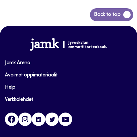
Siirry
Back to top
takaisin
sivun
alkuun
www.jamk.fi
Jamk Arena
Avoimet oppimateriaalit
Help
Verkkolehdet
Facebook
Instagram
Linkedin
Twitter
YouTube