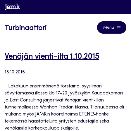
Siirry
www.jamk.fi
Blogs
suoraan
sisältöön
Turbinaattori
Menu
Venäjän vienti-ilta 1.10.2015
13.10.2015
Lokakuun ensimmäisenä torstaina, syysilman
sävyttämässä illassa klo 17–20 Jyväskylän Kauppakamari
ja East Consulting järjestivät Venäjän vienti-illan
tunnelmallisessa Wanhan Fredan tilassa. Tilaisuudessa oli
mukana myös JAMK:n koordinoima ETENE!-hanke
tekemässä haastatteluita yritysten edustajille sekä
venäläisille korkeakouluopiskelijoille.