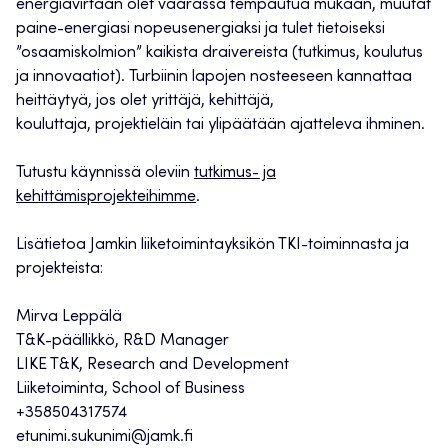
energiavirtaan olet vaarassa tempautua mukaan, muutat
paine-energiasi nopeusenergiaksi ja tulet tietoiseksi
”osaamiskolmion” kaikista draivereista (tutkimus, koulutus
ja innovaatiot). Turbiinin lapojen nosteeseen kannattaa
heittäytyä, jos olet yrittäjä, kehittäjä,
kouluttaja, projektieläin tai ylipäätään ajatteleva ihminen.
Tutustu käynnissä oleviin
tutkimus- ja
kehittämisprojekteihimme
.
Lisätietoa Jamkin liiketoimintayksikön TKI-toiminnasta ja
projekteista:
Mirva Leppälä
T&K-päällikkö, R&D Manager
LIKE T&K, Research and Development
Liiketoiminta, School of Business
+358504317574
etunimi.sukunimi@jamk.fi