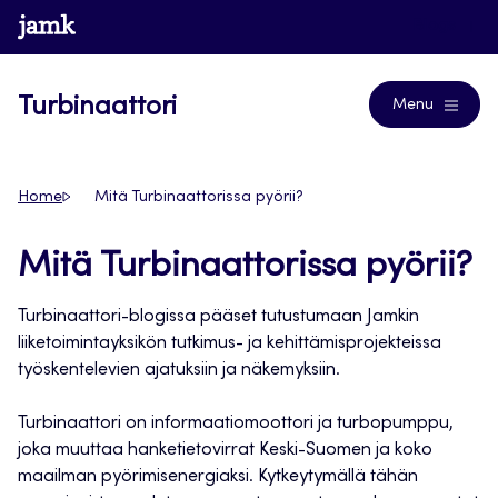
Siirry
www.jamk.fi
Blogs
suoraan
sisältöön
Turbinaattori
Menu
Home
Mitä Turbinaattorissa pyörii?
Mitä Turbinaattorissa pyörii?
Turbinaattori-blogissa pääset tutustumaan Jamkin
liiketoimintayksikön tutkimus- ja kehittämisprojekteissa
työskentelevien ajatuksiin ja näkemyksiin.
Turbinaattori on informaatiomoottori ja turbopumppu,
joka muuttaa hanketietovirrat Keski-Suomen ja koko
maailman pyörimisenergiaksi. Kytkeytymällä tähän