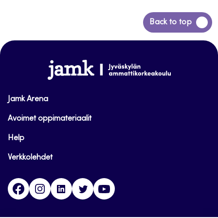
Siirry
Back to top
takaisin
sivun
alkuun
www.jamk.fi
Jamk Arena
Avoimet oppimateriaalit
Help
Verkkolehdet
Facebook
Instagram
Linkedin
Twitter
YouTube