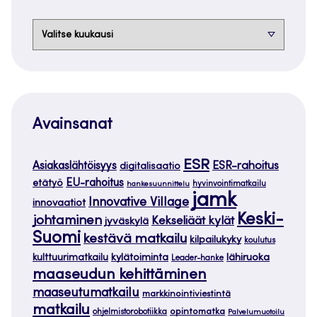
Arkistot
Avainsanat
ESR
ESR-rahoitus
Asiakaslähtöisyys
digitalisaatio
EU-rahoitus
etätyö
hankesuunnittelu
hyvinvointimatkailu
jamk
Innovative Village
innovaatiot
Keski-
johtaminen
Kekseliäät kylät
jyväskylä
Suomi
kestävä matkailu
kilpailukyky
koulutus
kylätoiminta
lähiruoka
kulttuurimatkailu
Leader-hanke
maaseudun kehittäminen
maaseutumatkailu
markkinointiviestintä
matkailu
opintomatka
ohjelmistorobotiikka
Palvelumuotoilu