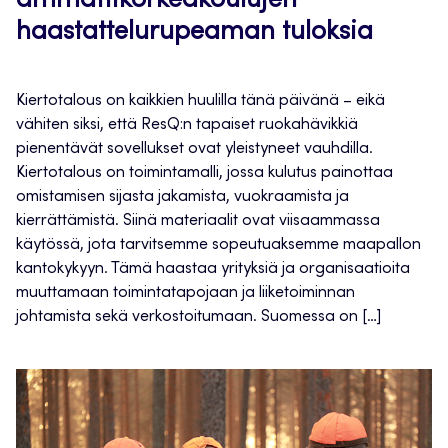
ammattikorkeakoulujen
haastattelurupeaman tuloksia
Kiertotalous on kaikkien huulilla tänä päivänä – eikä
vähiten siksi, että ResQ:n tapaiset ruokahävikkiä
pienentävät sovellukset ovat yleistyneet vauhdilla.
Kiertotalous on toimintamalli, jossa kulutus painottaa
omistamisen sijasta jakamista, vuokraamista ja
kierrättämistä. Siinä materiaalit ovat viisaammassa
käytössä, jota tarvitsemme sopeutuaksemme maapallon
kantokykyyn. Tämä haastaa yrityksiä ja organisaatioita
muuttamaan toimintatapojaan ja liiketoiminnan
johtamista sekä verkostoitumaan. Suomessa on […]