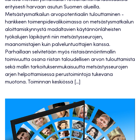
erityisesti harvaan asutun Suomen alueilla.
Metsästysmatkailun arvopotentiaalin tulouttaminen -
hankkeen toimenpidevalikoimassa on metsästysmatkailun
aloittamiskynnystä madaltavien käytännönläheisten
työkalujen läpikäynti niin metsästysseurojen,
maanomistajien kuin palveluntuottajien kanssa.
Parhaillaan selvitetään myös riistaisännöintimallin
toimivuutta osana riistan taloudellisen arvon tulouttamista
sekä mallin tarkoituksenmukaisuutta metsästysseurojen
arjen helpottamisessa perustoimintoja tukevana
muotona. Toiminnan keskiössä […]