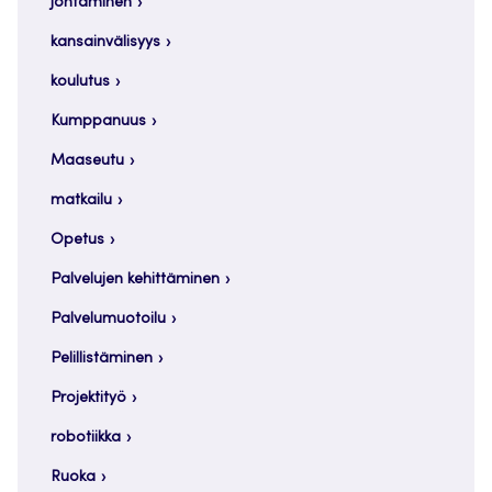
johtaminen
kansainvälisyys
koulutus
Kumppanuus
Maaseutu
matkailu
Opetus
Palvelujen kehittäminen
Palvelumuotoilu
Pelillistäminen
Projektityö
robotiikka
Ruoka