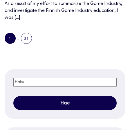
As a result of my effort to summarize the Game Industry,
and investigate the Finnish Game Industry education, I
was […]
1
…
31
PAGE
PAGE
NEXT
PAGE
Haku: