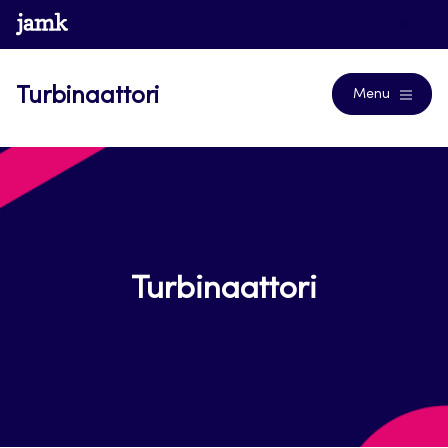
Siirry
www.jamk.fi
Blogs
suoraan
sisältöön
Turbinaattori
Menu
Turbinaattori