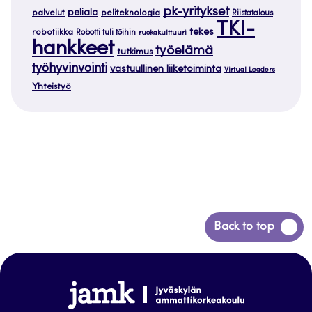
pk-yritykset
peliala
palvelut
peliteknologia
Riistatalous
TKI-
tekes
robotiikka
Robotti tuli töihin
ruokakulttuuri
hankkeet
työelämä
tutkimus
työhyvinvointi
vastuullinen liiketoiminta
Virtual Leaders
Yhteistyö
Siirry
Back to top
takaisin
sivun
alkuun
www.jamk.fi