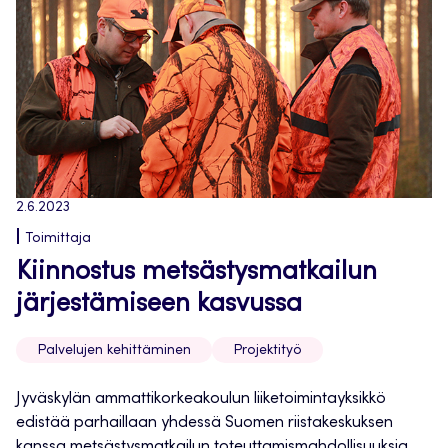
2.6.2023
Toimittaja
Kiinnostus metsästysmatkailun
järjestämiseen kasvussa
Palvelujen kehittäminen
Projektityö
Jyväskylän ammattikorkeakoulun liiketoimintayksikkö
edistää parhaillaan yhdessä Suomen riistakeskuksen
kanssa metsästysmatkailun toteuttamismahdollisuuksia