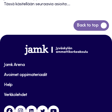
Tässä käsitellään seuraavia asioita:...
Siirry
Back to top
takaisin
sivun
alkuun
www.jamk.fi
Jamk Arena
Avoimet oppimateriaalit
Help
Verkkolehdet
Facebook
Instagram
Linkedin
Twitter
YouTube