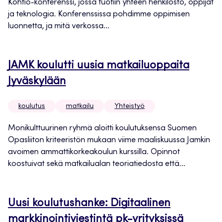
Kohtio-konferenssi, jossa tuotiin yhteen henkilöstö, oppijat
ja teknologia. Konferenssissa pohdimme oppimisen
luonnetta, ja mitä verkossa...
JAMK koulutti uusia matkailuoppaita
Jyväskylään
koulutus
matkailu
Yhteistyö
Monikulttuurinen ryhmä aloitti koulutuksensa Suomen
Opasliiton kriteeristön mukaan viime maaliskuussa Jamkin
avoimen ammattikorkeakoulun kurssilla. Opinnot
koostuivat sekä matkailualan teoriatiedosta että...
Uusi koulutushanke: Digitaalinen
markkinointiviestintä pk-yrityksissä