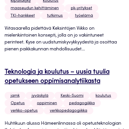
kilpailukyky
koulutus
maaseudun kehittäminen
pk-yritykset
TKI-hankkeet
tutkimus
työelämä
Viitasaarella pidettävä Keksintöjen Viikko on
mielenkiintoinen konsepti, jolla on jo vakiintuneet
perinteet. Kyse on uudistumiskyvykkyydestä ja osoittaa
pienen paikkakunnan mahdollisuudet...
Teknologia ja koulutus – uusia tuulia
opetukseen oppimisanalytiikasta
jamk
jyväskylä
Keski-Suomi
koulutus
Opetus
oppiminen
pedagogiikka
verkko-opetus
verkkopedagogiikka
Huhtikuun alussa Hämeenlinnassa oli opetusteknologian