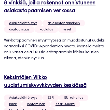
8 vinkkiä, joilla rakennat onnistuneen
asiakastapaamisen verkossa
Asiakaslähtöisyys
asiakastapaaminen
digitaalisuus
koulutus
vinkit
Verkkotapaaminen myyntityössä on muodostunut uudeksi
normaaliksi COVID19-pandemian myötä. Monella meistä
on luvassa vielä lukuisia etätapaamisia lähikuukausien
aikana, etenkin nyt kun...
Keksintöjen Viikko
uudistumiskyvykkyyden keskiössä
Asiakaslähtöisyys
ESR
EU-rahoitus
jamk
johtaminen
Keski-Suomi