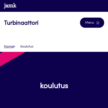
Siirry
www.jamk.fi
Blogs
suoraan
sisältöön
Turbinaattori
Menu
Home
koulutus
koulutus