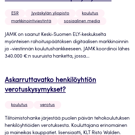
ESR
Jyväskylän yliopisto
koulutus
markkinointiviestintä
sosiaalinen media
JAMK on saanut Keski-Suomen ELY-keskukselta
myönteisen rahoituspäätöksen digitaalisen markkinoinnin
ja -viestinnän koulutushankkeeseen. JAMK koordinoi lähes
340.000 €:n suuruista hanketta, jossa...
Askarruttavatko henkilöyhtiön
verotuskysymykset?
koulutus
verotus
Tilitoimistohanke järjestää puolen päivän tehokoulutuksen
henkilöyhtiöiden verotuksesta. Kouluttajana erinomainen
ja maineikas kauppatiet. lisensiaatti, KLT Risto Walden.