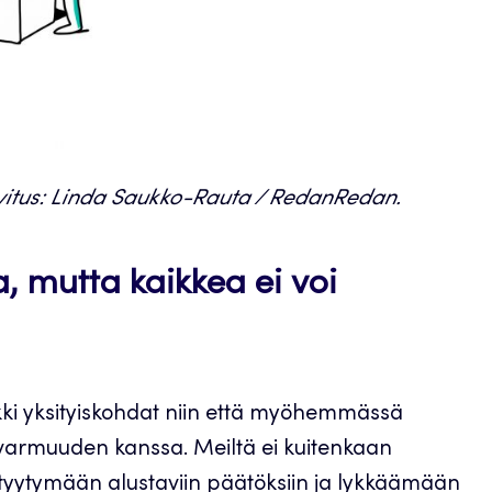
vitus: Linda Saukko-Rauta / RedanRedan.
, mutta kaikkea ei voi
ikki yksityiskohdat niin että myöhemmässä
armuuden kanssa. Meiltä ei kuitenkaan
iin tyytymään alustaviin päätöksiin ja lykkäämään