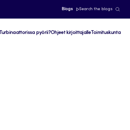
Blogs
Search the blogs
Turbinaattorissa pyörii?
Ohjeet kirjoittajalle
Toimituskunta