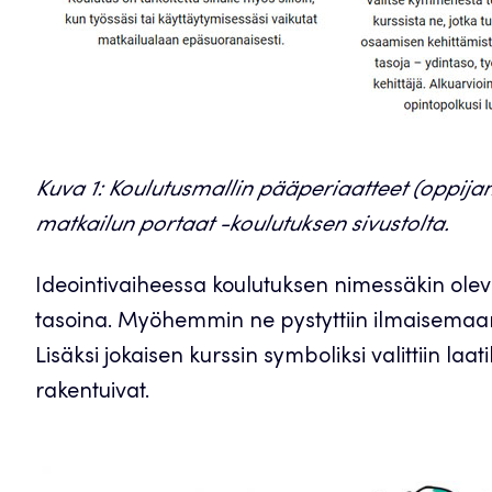
Kuva 1: Koulutusmallin pääperiaatteet (oppij
matkailun portaat -koulutuksen sivustolta.
Ideointivaiheessa koulutuksen nimessäkin oleva
tasoina. Myöhemmin ne pystyttiin ilmaisemaan j
Lisäksi jokaisen kurssin symboliksi valittiin la
rakentuivat.