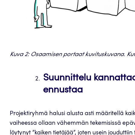
Kuva 2: Osaamisen portaat kuvituskuvana. Ku
Suunnittelu kannattaa
ennustaa
Projektiryhmä halusi alusta asti määritellä ka
vaiheessa ollaan vähemmän tekemisissä epäv
löytynyt ”kaiken tietäjää”, joten usein joudutt