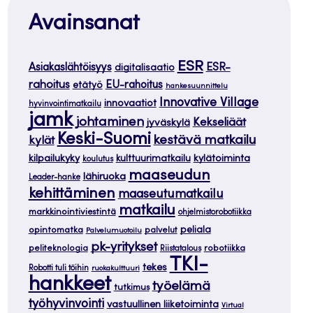
Avainsanat
ESR
ESR-
Asiakaslähtöisyys
digitalisaatio
rahoitus
EU-rahoitus
etätyö
hankesuunnittelu
Innovative Village
innovaatiot
hyvinvointimatkailu
jamk
johtaminen
Kekseliäät
jyväskylä
Keski-Suomi
kestävä matkailu
kylät
kilpailukyky
kylätoiminta
kulttuurimatkailu
koulutus
maaseudun
lähiruoka
Leader-hanke
kehittäminen
maaseutumatkailu
matkailu
markkinointiviestintä
ohjelmistorobotiikka
opintomatka
peliala
palvelut
Palvelumuotoilu
pk-yritykset
peliteknologia
robotiikka
Riistatalous
TKI-
tekes
Robotti tuli töihin
ruokakulttuuri
hankkeet
työelämä
tutkimus
työhyvinvointi
vastuullinen liiketoiminta
Virtual