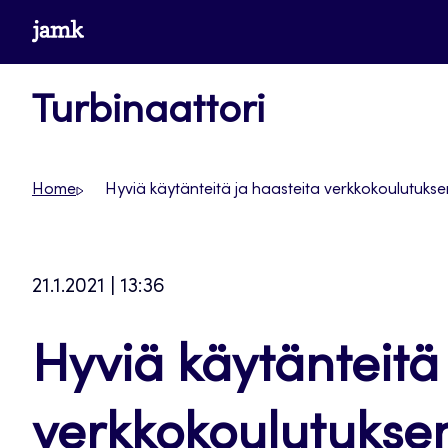
Siirry
www.jamk.fi
suoraan
sisältöön
Turbinaattori
Home
Hyviä käytänteitä ja haasteita verkkokoulutuksen
21.1.2021 | 13:36
Hyviä käytänteitä
verkkokoulutuksen