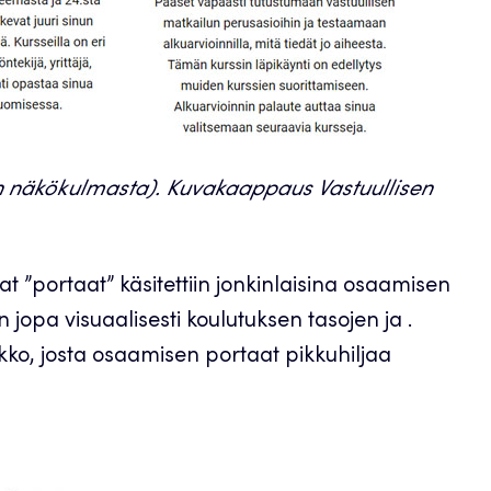
an näkökulmasta). Kuvakaappaus Vastuullisen
t ”portaat” käsitettiin jonkinlaisina osaamisen
opa visuaalisesti koulutuksen tasojen ja .
atikko, josta osaamisen portaat pikkuhiljaa