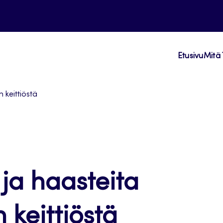
Etusivu
Mitä 
 keittiöstä
 ja haasteita
 keittiöstä