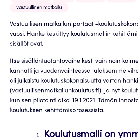
vastuullinen matkailu
Vastuullisen matkailun portaat -koulutuskokonai
vuosi. Hanke keskittyy koulutusmallin kehittämi
sisällöt ovat.
Itse sisällöntuotantovaihe kesti vain noin kol
kannatti ja vuodenvaihteessa tuloksemme vihdoin
oli julkaistu koulutuskokonaisuutta varten hanki
(vastuullisenmatkailunkoulutus.fi). Ja nyt koul
kun sen pilotointi alkoi 19.1.2021. Tämän inn
koulutuksen kehittämisprosessista.
Koulutusmalli on ymmä