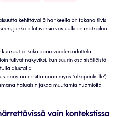
suutta kehittävällä hankeella on takana tiivis
seen, jonka pilottiversio vastuullisen matkailun
me kuukautta. Koko parin vuoden odottelu
 tulivat näkyviksi, kun suurin osa sisällöistä
tulla alustalla
utus päästään esittämään myös ”ulkopuolisille”,
ostamana haluaisin jakaa muutamia huomioita
rrettävissä vain kontekstissa