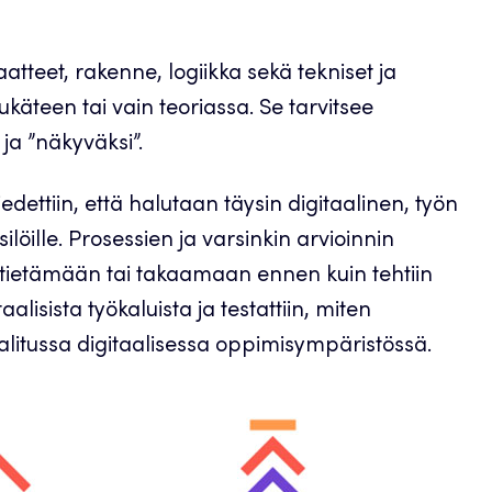
atteet, rakenne, logiikka sekä tekniset ja
äteen tai vain teoriassa. Se tarvitsee
i ja ”näkyväksi”.
ettiin, että halutaan täysin digitaalinen, työn
öille. Prosessien ja varsinkin arvioinnin
y tietämään tai takaamaan ennen kuin tehtiin
isista työkaluista ja testattiin, miten
alitussa digitaalisessa oppimisympäristössä.