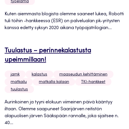
työelämä
Kuten aiemmasta blogista olemme saaneet lukea, Robotti
tuli töihin -hankkeessa (ESR) on palvelualan pk-yritysten
kanssa edetty syksyn 2020 aikana työpajatrilogian...
Tuulastus – perinnekalastusta
upeimmillaan!
jamk
kalastus
maaseudun kehittäminen
matkailu
matkalla kalaan
TKI-hankkeet
tuulastus
Aurinkoinen ja tyyni elokuun viimeinen päivä kääntyy
iltaan. Olemme saapuneet Saarijärven reitistön
alapuolisen järven Sääkspään rannalle, joka sijaitsee n.
40...