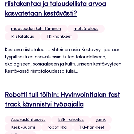
riistakantaa ja taloudellista arvoa
kasvatetaan kestävästi?
maaseudun kehittäminen
metsätalous
Riistatalous
TKI-hankkeet
Kestävä riistatalous – yhteinen asia Kestävyys jaetaan
tyypillisesti eri osa-alueisiin kuten taloudelliseen,
ekologiseen, sosiaaliseen ja kulttuuriseen kestävyyteen.
Kestävässä riistataloudessa tulisi...
Robotti tuli töihin: Hyvinvointialan fast
track käynnistyi työpajalla
Asiakaslähtöisyys
ESR-rahoitus
jamk
Keski-Suomi
robotiikka
TKI-hankkeet