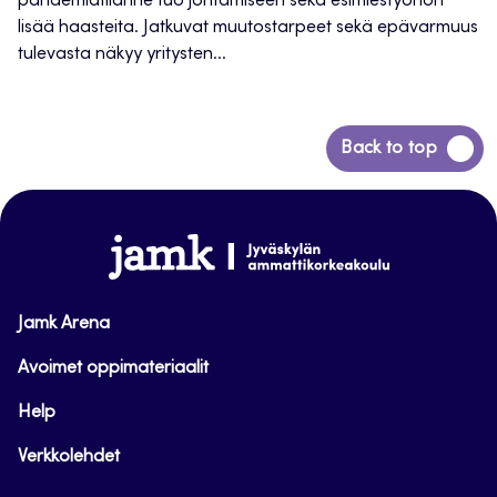
pandemiatilanne tuo johtamiseen sekä esimiestyöhön
lisää haasteita. Jatkuvat muutostarpeet sekä epävarmuus
tulevasta näkyy yritysten...
Siirry
Back to top
takaisin
sivun
alkuun
www.jamk.fi
Jamk Arena
Avoimet oppimateriaalit
Help
Verkkolehdet