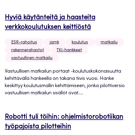
Hyviä käytänteitä ja haasteita
verkkokoulutuksen keittiöstä
ESR-rahoitus
jamk
koulutus
matkailu
rakennerahastot
TKI-hankkeet
vastuullinen matkailu
Vastuullisen matkailun portaat -koulutuskokonaisuutta
kehittävällä hankeella on takana tiivis vuosi. Hanke
keskittyy koulutusmallin kehittämiseen, jonka pilottiversio
vastuullisen matkailun sisällöt ovat....
Robotti tuli töihin: ohjelmistorobotiikan
työpajoista pilotteihin