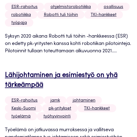
ESR-rahoitus
ohjelmistorobotiikka
osallisuus
robotiikka
Robotti tuli töihin
TKI-hankkeet
työpaja
Syksyn 2020 aikana Robotti tuli töihin -hankkeessa (ESR)
on edetty pk-yritysten kanssa kohti robotiikan pilotointeja.
Pilotoinnit tullaan toteuttamaan alkuvuonna 2021....
Lähijohtaminen ja esimiestyö on yhä
tärkeämpää
ESR-rahoitus
jamk
johtaminen
Keski-Suomi
pk-yritykset
TKI-hankkeet
työelämä
työhyvinvointi
Työelämä on jatkuvassa murroksessa ja vallitseva