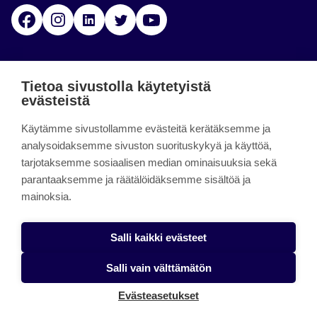
Facebook
Instagram
Linkedin
Twitter
YouTube
Jamk blogs
Tietoa sivustolla käytetyistä
evästeistä
Jamkin blogipalvelu. Blogien päivittäminen on
Käytämme sivustollamme evästeitä kerätäksemme ja
päättynyt 11.9.2023.
analysoidaksemme sivuston suorituskykyä ja käyttöä,
tarjotaksemme sosiaalisen median ominaisuuksia sekä
About the site
parantaaksemme ja räätälöidäksemme sisältöä ja
mainoksia.
Käyttöehdot
Saavutettavuusseloste
Salli kaikki evästeet
Alasottoilmoitus
Salli vain välttämätön
Tietoa evästeistä
Evästeasetukset