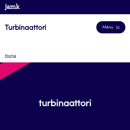
Siirry
www.jamk.fi
Blogs
suoraan
sisältöön
Turbinaattori
Menu
Home
turbinaattori