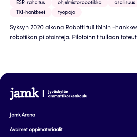
ESR-rahoitus
ohjelmistorobotiikka
osallisuus
TKI-hankkeet
työpaja
Syksyn 2020 aikana Robotti tuli töihin -hankke
robotiikan pilotointeja. Pilotoinnit tullaan tot
www.jamk.fi
Jamk Arena
Avoimet oppimateriaalit