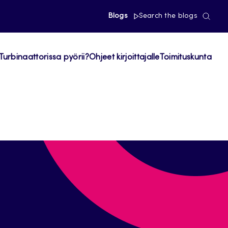
Blogs
Search the blogs
Turbinaattorissa pyörii?
Ohjeet kirjoittajalle
Toimituskunta