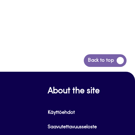
Siirry
Back to top
takaisin
sivun
alkuun
About the site
Käyttöehdot
Saavutettavuusseloste