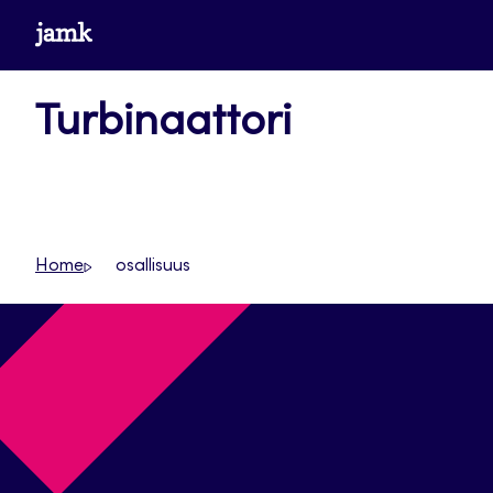
Siirry
www.jamk.fi
suoraan
sisältöön
Turbinaattori
Home
osallisuus